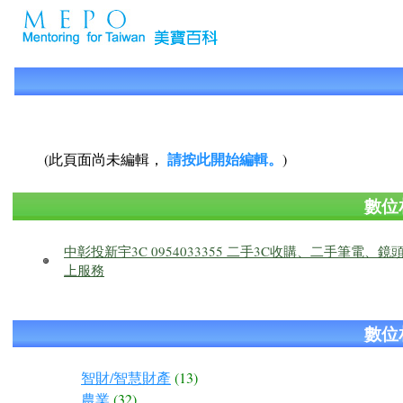
請按此開始編輯。
(此頁面尚未編輯，
)
數位
中彰投新宇3C 0954033355 二手3C收購、二手筆電
上服務
數位
智財/智慧財產
(13)
農業
(32)