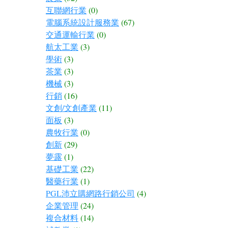
互聯網行業
(0)
電腦系統設計服務業
(67)
交通運輸行業
(0)
航太工業
(3)
學術
(3)
茶業
(3)
機械
(3)
行銷
(16)
文創/文創產業
(11)
面板
(3)
農牧行業
(0)
創新
(29)
夢露
(1)
基礎工業
(22)
醫藥行業
(1)
PGL沛立購網路行銷公司
(4)
企業管理
(24)
複合材料
(14)