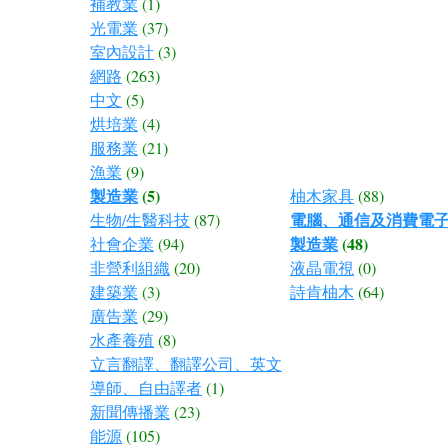
補教業
(1)
光電業
(37)
室內設計
(3)
網路
(263)
中文
(5)
烘培業
(4)
服務業
(21)
漁業
(9)
製造業
(5)
柚木家具
(88)
電腦、通信及消費電
生物/生醫科技
(87)
製造業
(48)
社會企業
(94)
非營利組織
(20)
液晶電視
(0)
建築業
(3)
詩肯柚木
(64)
廣告業
(29)
水產養殖
(8)
立言翻譯、翻譯公司、英文
導師、自由譯者
(1)
新聞傳播業
(23)
能源
(105)