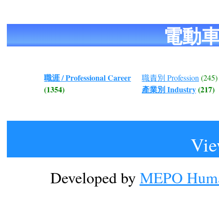
電動
職涯 / Professional Career
職責別 Profession
(245)
(1354)
產業別 Industry
(217)
Vie
Developed by
MEPO Human