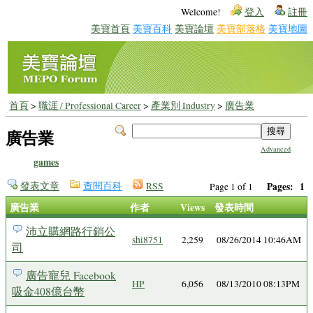
Welcome!
登入
註冊
美寶首頁
美寶百科
美寶論壇
美寶部落格
美寶地圖
首頁
>
職涯 / Professional Career
>
產業別 Industry
>
廣告業
廣告業
Advanced
games
發表文章
查閱百科
RSS
Pages:
1
Page 1 of 1
廣告業
作者
Views
發表時間
沛立購網路行銷公
shi8751
2,259
08/26/2014 10:46AM
司
廣告寵兒 Facebook
HP
6,056
08/13/2010 08:13PM
吸金408億台幣