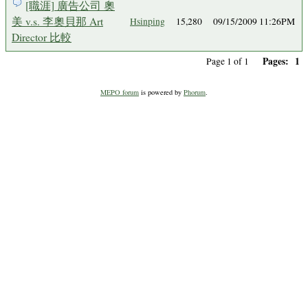
[職涯] 廣告公司 奧
美 v.s. 李奧貝那 Art
Hsinping
15,280
09/15/2009 11:26PM
Director 比較
Pages:
1
Page 1 of 1
MEPO forum
is powered by
Phorum
.