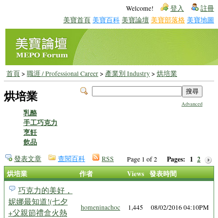
Welcome!
登入
註冊
美寶首頁
美寶百科
美寶論壇
美寶部落格
美寶地圖
首頁
>
職涯 / Professional Career
>
產業別 Industry
>
烘培業
烘培業
Advanced
乳酪
手工巧克力
烹飪
飲品
發表文章
查閱百科
RSS
Pages:
1
2
Page 1 of 2
烘培業
作者
Views
發表時間
巧克力的美好，
妮娜最知道!(七夕
homeninachoc
1,445
08/02/2016 04:10PM
+父親節禮盒火熱