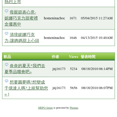
熱烈上市
母親節表心意-
妮娜巧克力甜蜜禮
homeninachoc
1671
05/04/2015 11:27AM
盒優惠中
清境妮娜巧克
homeninachoc
1646
04/13/2015 10:40AM
力-讓媽媽甜上心頭
飲品
作者
Views
發表時間
炎炎的夏天*我們去
jnj16173
5234
08/18/2010 06:14PM
夏季品嚐會吧~
想要圓夢嗎?想變成
千億達人嗎?上統幫助您
jnj16173
5656
08/18/2010 06:07PM
= ]
MEPO forum
is powered by
Phorum
.