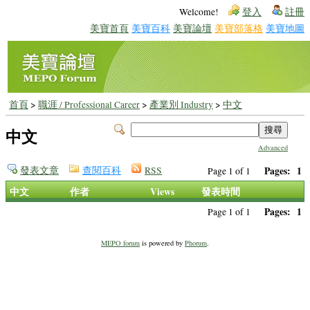
Welcome!
登入
註冊
美寶首頁
美寶百科
美寶論壇
美寶部落格
美寶地圖
首頁
>
職涯 / Professional Career
>
產業別 Industry
>
中文
中文
Advanced
發表文章
查閱百科
RSS
Pages:
1
Page 1 of 1
中文
作者
Views
發表時間
Pages:
1
Page 1 of 1
MEPO forum
is powered by
Phorum
.