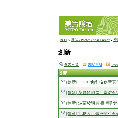
首頁
>
職涯 / Professional Career
>
產業
創新
發表文章
查閱百科
RSS
創新
[創新] 「2012伽利略創
[創新] 英國發明展 臺灣奪
[創新] 波蘭發明展 臺灣勇奪
[創意] 紅點設計臺灣學生奪