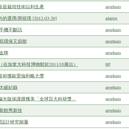
秀珍菇栽培技術以利生產
apophasis
擇/周祝瑛 [2012-03-30]
adaptor
打手機不斷訊
apophasis
書寫環保又節能
apophasis
2金牌
apophasis
在加拿大科技博物館於2011/10展出）
HP
新技術獲歐盟伽利略大獎
apophasis
科大破紀錄
apophasis
型偏光版保護膜獲美「全球百大科研獎」
apophasis
創新館秀新技
apophasis
臺灣設計研究能量
apophasis