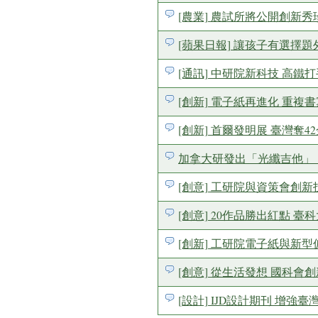
[農業] 農試所將公開創新
[蘋果日報] 讓孩子有選擇題外的選
[通訊] 中研院新科技 高鐵
[創新] 電子紙再進化 重複
[創新] 首爾發明展 臺灣奪4
加拿大研發出「光纖吉他」（
[創意] 工研院與資策會創
[創意] 20作品勝出紅點 臺
[創新] 工研院電子紙與新
[創意] 從生活發想 國科會
[設計] IJD設計期刊 增強