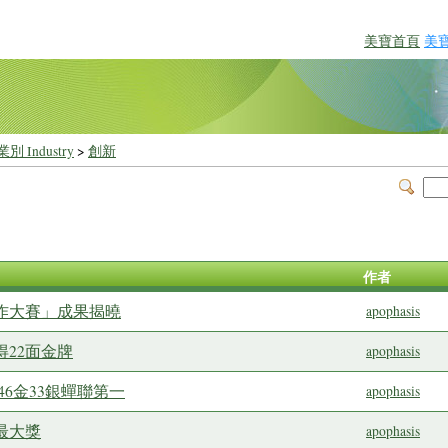
美寶首頁
美
別 Industry
>
創新
作者
新實作大賽」成果揭曉
apophasis
得22面金牌
apophasis
46金33銀蟬聯第一
apophasis
最大獎
apophasis