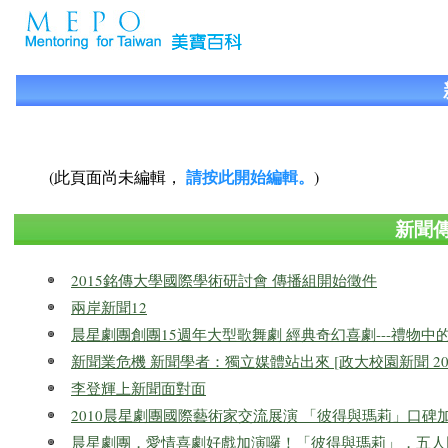
請按此開始編輯。
(此頁面尚未編輯，
)
新聞
2015銘傳大學國際學術研討會 傳播組開始徵件
兩岸新聞12
晨星劇團創團15週年大型歌舞劇 經典奇幻喜劇---禮物中
新聞業危機 新聞學者：獨立媒體站出來 [政大校園新聞 2010-
李登輝上新聞面對面
2010晨星劇團國際藝術家交流展演 「彼得與瑪莉」口碑
晨星劇團，愛情喜劇好戲加演囉！「彼得與瑪莉」，五人