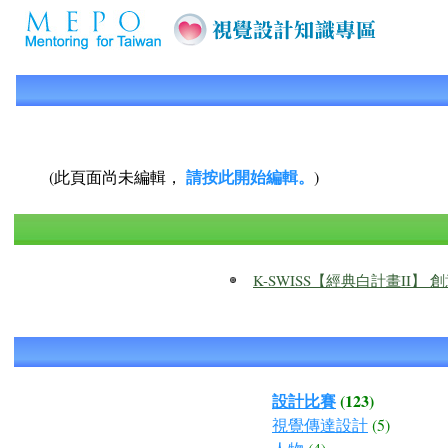
請按此開始編輯。
(此頁面尚未編輯，
)
K-SWISS【經典白計畫II】
設計比賽
(123)
視覺傳達設計
(5)