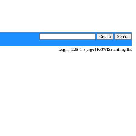
Login
|
Edit this page
|
K-SWISS mailing list