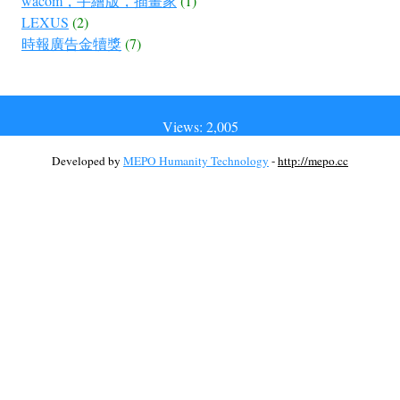
wacom，手繪版，插畫家
(1)
LEXUS
(2)
時報廣告金犢獎
(7)
Views: 2,005
Developed by
MEPO Humanity Technology
-
http://mepo.cc