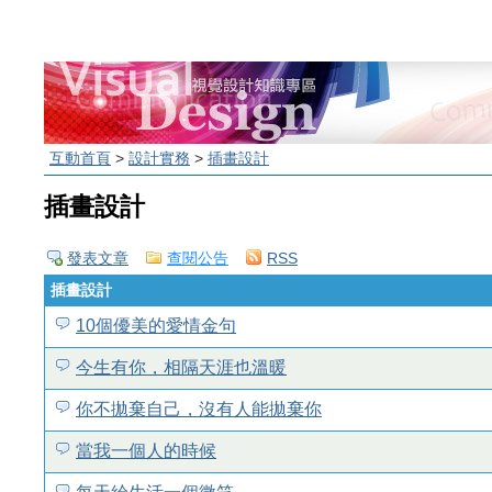
互動首頁
>
設計實務
>
插畫設計
插畫設計
發表文章
查閱公告
RSS
插畫設計
10個優美的愛情金句
今生有你，相隔天涯也溫暖
你不拋棄自己，沒有人能拋棄你
當我一個人的時候