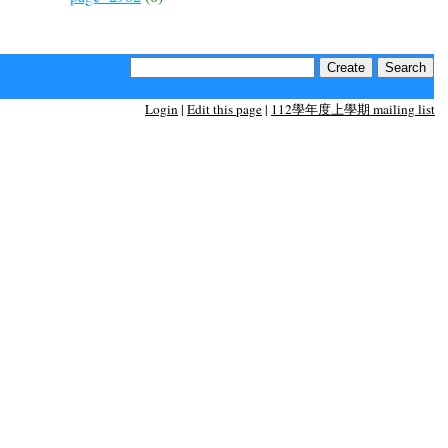
Login
|
Edit this page
|
112學年度上學期 mailing list