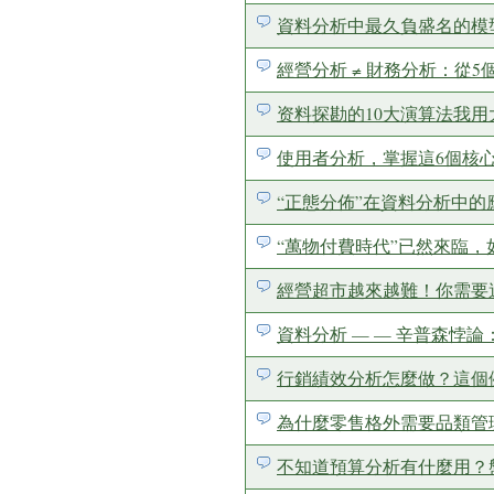
資料分析中最久負盛名的模
經營分析 ≠ 財務分析：從
资料探勘的10大演算法我
使用者分析，掌握這6個核
“正態分佈”在資料分析中的
“萬物付費時代”已然來臨
經營超市越來越難！你需要
資料分析 — — 辛普森悖
行銷績效分析怎麼做？這個
為什麼零售格外需要品類管
不知道預算分析有什麼用？