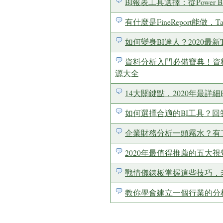
BI報表工具選擇：從Power BI
有什麼是FineReport能做，Ta
如何變身BI達人？2020最新Tabl
資料分析入門必備寶典！資料庫，SQ
源大全
14大關鍵點，2020年最詳細Power
如何選擇合適的BI工具？回
企業財務分析一頭霧水？有
2020年最值得推薦的五大
戰情儀錶板掌握這些技巧，
教你學會建立一個行業的分