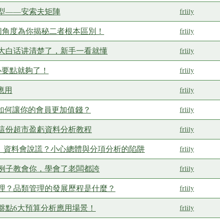
型——安索夫矩陣
frlily
5個角度為你揭秘二者根本區別！
frlily
用大白话讲清楚了，新手一看就懂
frlily
心要點就夠了！
frlily
應用
frlily
，如何讓你的會員更加值錢？
frlily
這份超市盈虧資料分析教程
frlily
論：資料會說謊？小心總體與分項分析的陷阱
frlily
例子教會你，學會了老闆都誇
frlily
理？品類管理的發展歷程是什麼？
frlily
盤點6大預算分析應用場景！
frlily