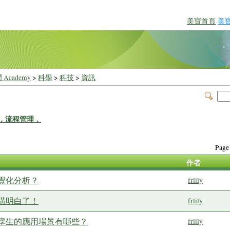
美寶首頁
美
 Academy
>
科學
>
科技
>
資訊
，流程管理，
Pag
作者
覺化分析？
frlily
講明白了！
frlily
孿生的應用場景有哪些？
frlily