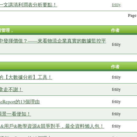
一文講清利潤表分析要點！
frlily
Pag
程管理，
作者
中發揮價值？——來看物流企業真實的數據監控平
frlily
作者
薦的【大數據分析】工具！
frlily
拿走不謝！
frlily
eReport的13個理由
frlily
大場景一看便知！
frlily
&價格&用戶&教學資源&競爭對手，最全資料懶人包！
frlily