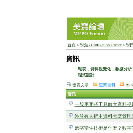
首頁
>
學涯 / Cultivation Career
>
學門
資訊
報表，資料視覺化，數據分析
程式設計
發表文章
查閱百科
RSS
資訊
一般用哪些工具做大資料視
終於有人把主資料怎麼管理
數字孿生技術是什麼？數字