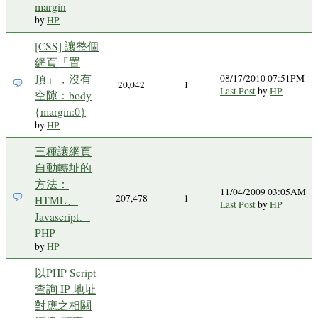
margin
by
HP
[CSS] 讓整個
網頁「置
頂」，沒有
08/17/2010 07:51PM
20,042
1
Last Post
by
HP
空隙：body
{margin:0}
by
HP
三種讓網頁
自動轉址的
方法：
11/04/2009 03:05AM
207,478
1
HTML、
Last Post
by
HP
Javascript、
PHP
by
HP
以PHP Script
查詢 IP 地址
對應之相關