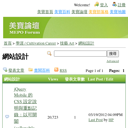
Welcome!
登入
註冊
美寶首頁
美寶百科
美寶論壇
美寶部落格
美寶地圖
首頁
>
學涯 / Cultivation Career
>
技藝 Art
>
網站設計
網站設計
Advanced
發表文章
查閱百科
RSS
Pages:
1
Page 1 of 1
網站設計
Views
發表文章數
Last Post / Edit
jQuery
Mobile 的
CSS 設定說
明與重點記
錄：以可開
03/19/2012 04:09PM
20,723
1
Last Post
by
HP
闔
(collapsible-