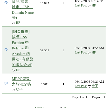
資訊(國家、
10/17/2009 10:14PM
14,922
1
Last Post
by
HP
城市、ISP、
Domain Name
等)
by
HP
[網頁推薦]
搞懂 CSS
Position 中
Relative 和
07/10/2009 01:55AM
52,551
1
Last Post
by
HP
Absolute 的
用法 (有動態
的圖型介紹)
by
HP
MEPO 設計
06/19/2008 04:21AM
之想法記錄
4,903
4
Last Post
by
欣平
by
欣平
Pages:
1
Page 1 of 1