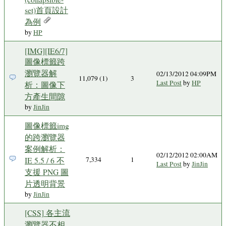
set)首頁設計
為例
by
HP
[IMG][IE6/7]
圖像標籤跨
瀏覽器解
02/13/2012 04:09PM
11,079 (1)
3
Last Post
by
HP
析：圖像下
方產生間隙
by
JinJin
圖像標籤img
的跨瀏覽器
案例解析：
02/12/2012 02:00AM
IE 5.5 / 6 不
7,334
1
Last Post
by
JinJin
支援 PNG 圖
片透明背景
by
JinJin
[CSS] 各主流
瀏覽器不相