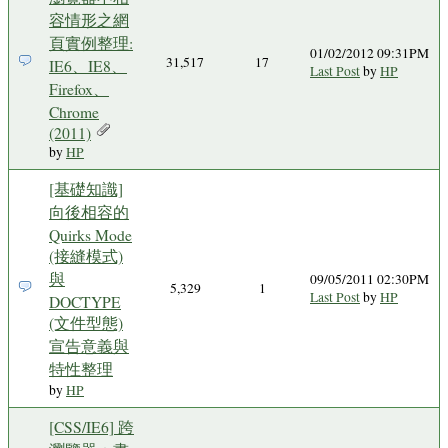
容情形之網
頁實例整理:
01/02/2012 09:31PM
31,517
17
IE6、IE8、
Last Post
by
HP
Firefox、
Chrome
(2011)
by
HP
[基礎知識]
向後相容的
Quirks Mode
(接縫模式)
與
09/05/2011 02:30PM
5,329
1
Last Post
by
HP
DOCTYPE
(文件型態)
宣告意義與
特性整理
by
HP
[CSS/IE6] 跨