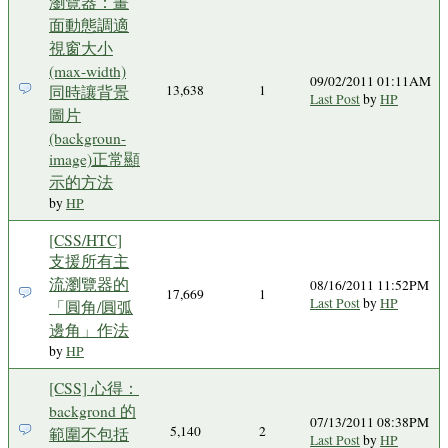
瀏覽器：畫
面動態調適
視窗大小
(max-width)
09/02/2011 01:11AM
同時讓背景
13,638
1
Last Post
by
HP
圖片
(backgroun-
image)正常顯
示的方法
by
HP
[CSS/HTC]
支援所有主
流瀏覽器的
08/16/2011 11:52PM
17,669
1
Last Post
by
HP
「圓角/圓弧
邊角」作法
by
HP
[CSS] 心得：
backgrond 的
07/13/2011 08:38PM
5,140
2
範圍不包括
Last Post
by
HP