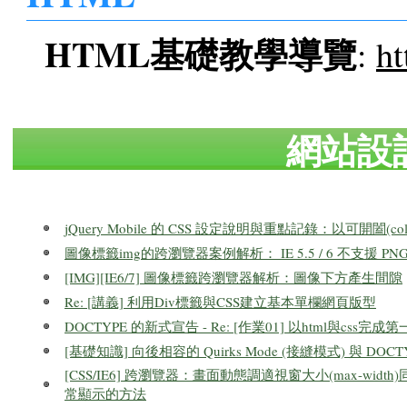
HTML基礎教學導覽
:
h
網站設
jQuery Mobile 的 CSS 設定說明與重點記錄：以可開闔(coll
圖像標籤img的跨瀏覽器案例解析： IE 5.5 / 6 不支援 P
[IMG][IE6/7] 圖像標籤跨瀏覽器解析：圖像下方產生間隙
Re: [講義] 利用Div標籤與CSS建立基本單欄網頁版型
DOCTYPE 的新式宣告 - Re: [作業01] 以html與css完
[基礎知識] 向後相容的 Quirks Mode (接縫模式) 與 D
[CSS/IE6] 跨瀏覽器：畫面動態調適視窗大小(max-width)同
常顯示的方法