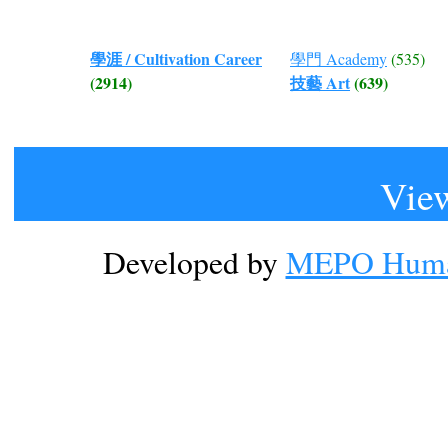
學涯 / Cultivation Career
學門 Academy
(535)
(2914)
技藝 Art
(639)
View
Developed by
MEPO Human