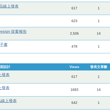
末作品線上發表
617
1
623
1
esign 提案報告
2,506
14
電子書
478
1
介面設計
Views
發表文章數
線上發表
617
1
線上發表
1683
14
作品線上發表
642
1