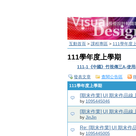
互動首頁
>
課程專區
>
111學年度
111學年度上學期
111-1《中國》竹視傳三A-使
發表文章
查閱公告區
111學年度上學期
[期末作業] UI 期末作品
by
1095445046
[期末作業] UI 期末作品
by
JinJin
Re: [期末作業] UI 期末
by
1095445005