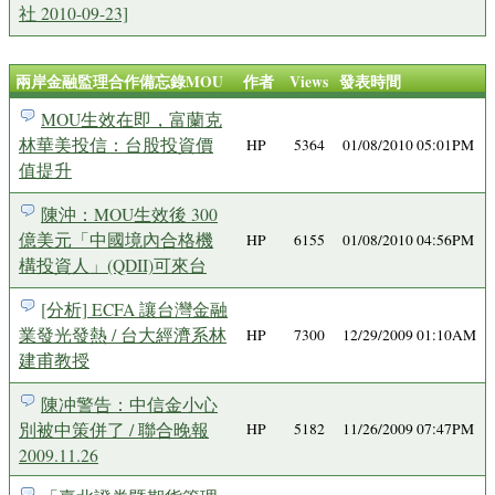
社 2010-09-23]
兩岸金融監理合作備忘錄MOU
作者
Views
發表時間
MOU生效在即，富蘭克
林華美投信：台股投資價
HP
5364
01/08/2010 05:01PM
值提升
陳沖：MOU生效後 300
億美元「中國境內合格機
HP
6155
01/08/2010 04:56PM
構投資人」(QDII)可來台
[分析] ECFA 讓台灣金融
業發光發熱 / 台大經濟系林
HP
7300
12/29/2009 01:10AM
建甫教授
陳冲警告：中信金小心
別被中策併了 / 聯合晚報
HP
5182
11/26/2009 07:47PM
2009.11.26