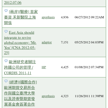
2012.07.06
[兩岸][醫療] 首家
臺資 禾新醫院上海
apophasis
4,936
06/27/2012 09:22AM
開張
East Asia should
integrate to revive
global economy: 'Mr.
adaptor
7,151
05/25/2012 04:03PM
Yen' [CNA 2012-05-
25]
歐洲研究者關注
跨國公司的管理 /
HP
4,425
01/08/2012 07:34PM
CORDIS 2011-11
[經濟][國際合作]
歐洲期貨交易所合
作與國立臺灣大學
apophasis
4,323
11/26/2011 11:39PM
以及證券暨期貨發
展基金會簽署合作