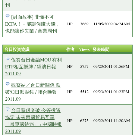
刊
[封面故事] 非懂不可
ECFA！－能讓你賺大錢，
HP
3669
11/05/2009 04:24AM
也能讓你失業 / 商業周刊
台日投資協議
作者
Views
發表時間
促簽台日金融MOU 有利
ETF相互掛牌 / 經濟日報
HP
5757
09/23/2011 01:56PM
2011.09
觀察站／台日新關係 跌
破知日派眼鏡 / 聯合晚報
HP
5512
09/23/2011 01:23PM
2011.09
台日關係突破 今簽投資
協定 未來兩國貿易互享
HP
6275
09/22/2011 11:20AM
「最惠國待遇」 / 中國時報
2011.09