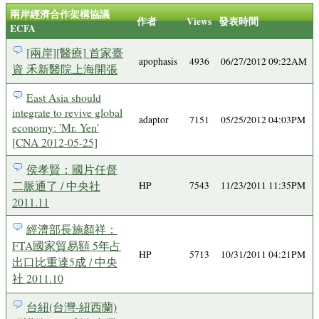
兩岸經濟合作架構協議
作者
Views
發表時間
ECFA
[兩岸][醫療] 首家臺
apophasis
4936
06/27/2012 09:22AM
資 禾新醫院上海開張
East Asia should
integrate to revive global
adaptor
7151
05/25/2012 04:03PM
economy: 'Mr. Yen'
[CNA 2012-05-25]
侯孝賢：國片任督
二脈通了 / 中央社
HP
7543
11/23/2011 11:35PM
2011.11
經濟部長施顏祥：
FTA國家貿易額 5年占
HP
5713
10/31/2011 04:21PM
出口比重達5成 / 中央
社 2011.10
台紐(台灣-紐西蘭)