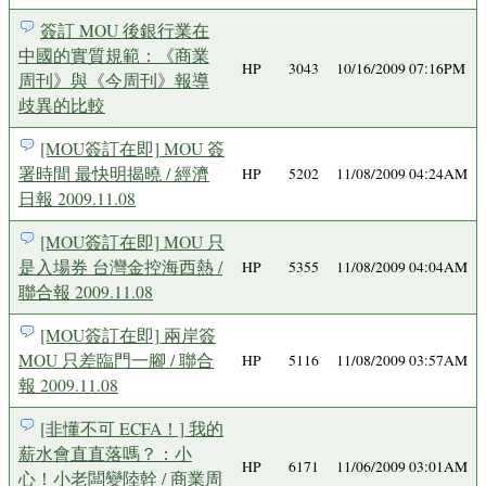
簽訂 MOU 後銀行業在
中國的實質規範：《商業
HP
3043
10/16/2009 07:16PM
周刊》與《今周刊》報導
歧異的比較
[MOU簽訂在即] MOU 簽
署時間 最快明揭曉 / 經濟
HP
5202
11/08/2009 04:24AM
日報 2009.11.08
[MOU簽訂在即] MOU 只
是入場券 台灣金控海西熱 /
HP
5355
11/08/2009 04:04AM
聯合報 2009.11.08
[MOU簽訂在即] 兩岸簽
MOU 只差臨門一腳 / 聯合
HP
5116
11/08/2009 03:57AM
報 2009.11.08
[非懂不可 ECFA！] 我的
薪水會直直落嗎？：小
HP
6171
11/06/2009 03:01AM
心！小老闆變陸幹 / 商業周