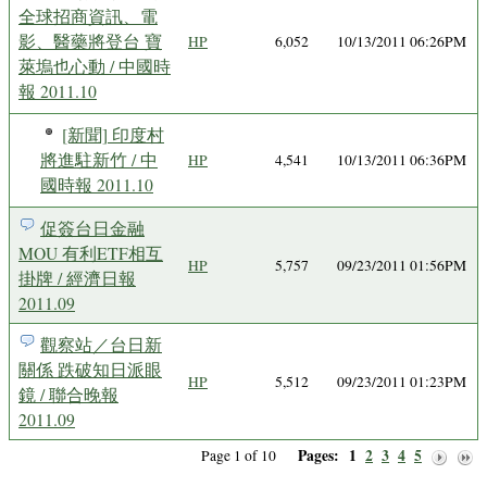
全球招商資訊、電
影、醫藥將登台 寶
HP
6,052
10/13/2011 06:26PM
萊塢也心動 / 中國時
報 2011.10
[新聞] 印度村
將進駐新竹 / 中
HP
4,541
10/13/2011 06:36PM
國時報 2011.10
促簽台日金融
MOU 有利ETF相互
HP
5,757
09/23/2011 01:56PM
掛牌 / 經濟日報
2011.09
觀察站／台日新
關係 跌破知日派眼
HP
5,512
09/23/2011 01:23PM
鏡 / 聯合晚報
2011.09
Pages:
1
2
3
4
5
Page 1 of 10