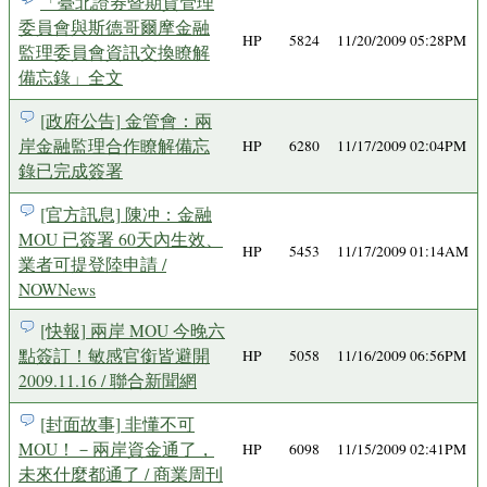
「臺北證券暨期貨管理
委員會與斯德哥爾摩金融
HP
5824
11/20/2009 05:28PM
監理委員會資訊交換瞭解
備忘錄」全文
[政府公告] 金管會：兩
岸金融監理合作瞭解備忘
HP
6280
11/17/2009 02:04PM
錄已完成簽署
[官方訊息] 陳冲：金融
MOU 已簽署 60天內生效、
HP
5453
11/17/2009 01:14AM
業者可提登陸申請 /
NOWNews
[快報] 兩岸 MOU 今晚六
點簽訂！敏感官銜皆避開
HP
5058
11/16/2009 06:56PM
2009.11.16 / 聯合新聞網
[封面故事] 非懂不可
MOU！－兩岸資金通了，
HP
6098
11/15/2009 02:41PM
未來什麼都通了 / 商業周刊