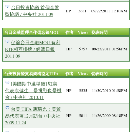
台日投資協議 首個全盤
HP
5681
09/22/2011 11:10AM
型協議 / 中央社 2011.09
台日金融監理合作備忘錄MOU
作者
Views
發表時間
促簽台日金融MOU 有利
ETF相互掛牌 / 經濟日報
HP
5757
09/23/2011 01:56PM
2011.09
台美投資暨貿易架構協定TIFA
作者
Views
發表時間
[美國期中選舉後] 駐美
代表袁健生：是挑戰也是機
HP
5535
11/30/2010 01:58PM
會 / 中央社 2010.11
台美 TIFA 薄瑞光：美貿
易代表署12月訪台 / 中央社
HP
5011
11/26/2009 08:18PM
2009.11.24