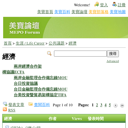
Welcome!
登入
註冊
美寶首頁
美寶百科
美寶論壇
美寶部落格
美寶地圖
首頁
>
生涯 / Life Career
>
公共議題
>
經濟
經濟
Advanced
兩岸經濟合作架
構協議ECFA
兩岸金融監理合作備忘錄MOU
台日投資協議
台日金融監理合作備忘錄MOU
台美投資暨貿易架構協定TIFA
發表文章
查閱百科
Pages:
1
2
3
4
5
Page 1 of 10
RSS
經濟
作者
Views
發表時間