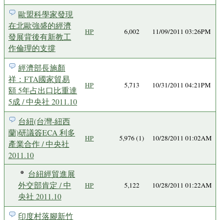
歐盟科學家發現
在北歐強盛的經濟
HP
6,002
11/09/2011 03:26PM
發展背後有新教工
作倫理的支撐
經濟部長施顏
祥：FTA國家貿易
HP
5,713
10/31/2011 04:21PM
額 5年占出口比重達
5成 / 中央社 2011.10
台紐(台灣-紐西
蘭)研議簽ECA 利多
HP
5,976 (1)
10/28/2011 01:02AM
產業合作 / 中央社
2011.10
台紐經貿進展
外交部肯定 / 中
HP
5,122
10/28/2011 01:22AM
央社 2011.10
印度村落腳新竹