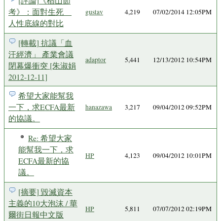
[評論]《楢山節
考》：面對生死
gustav
4,219
07/02/2014 12:05PM
人性底線的對比
[轉載] 抗議「血
汗經濟」 產業會議
adaptor
5,441
12/13/2012 10:54PM
閉幕爆衝突 [朱淑娟
2012-12-11]
希望大家能幫我
一下，求ECFA最新
hanazawa
3,217
09/04/2012 09:52PM
的協議。
Re: 希望大家
能幫我一下，求
HP
4,123
09/04/2012 10:01PM
ECFA最新的協
議。
[摘要] 毀滅資本
主義的10大泡沫 / 華
HP
5,811
07/07/2012 02:19PM
爾街日報中文版