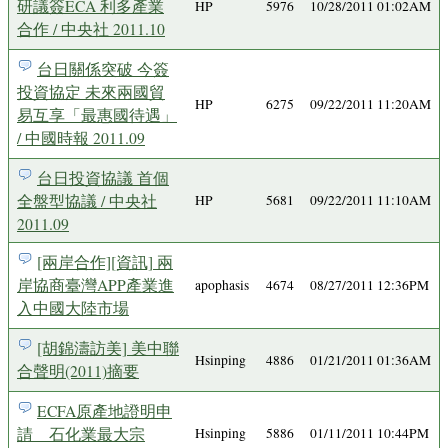
研議簽ECA 利多產業
HP
5976
10/28/2011 01:02AM
合作 / 中央社 2011.10
台日關係突破 今簽
投資協定 未來兩國貿
HP
6275
09/22/2011 11:20AM
易互享「最惠國待遇」
/ 中國時報 2011.09
台日投資協議 首個
全盤型協議 / 中央社
HP
5681
09/22/2011 11:10AM
2011.09
[兩岸合作][資訊] 兩
岸協商臺灣APP產業進
apophasis
4674
08/27/2011 12:36PM
入中國大陸市場
[胡錦濤訪美] 美中聯
Hsinping
4886
01/21/2011 01:36AM
合聲明(2011)摘要
ECFA原產地證明申
請 石化業最大宗
Hsinping
5886
01/11/2011 10:44PM