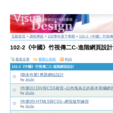
互動首頁
>
課程專區
>
102學年度下學期
>
102-2《中國》竹視
102-2《中國》竹視傳二C-進階網頁設計
發表文章
查閱公告區
RSS
102-2《中國》竹視傳二C-進階網頁設計
[期末作業] 專題網站設計
by
JinJin
[作業01] DIV與CSS複習--以色塊為主的基本單欄
by
JinJin
[作業05] HTML5與CSS--網頁版型練習
by
JinJin