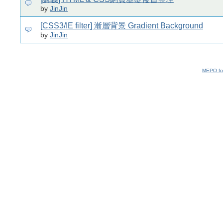
by
JinJin
[CSS3/IE filter] 漸層背景 Gradient Background
by
JinJin
MEPO fo