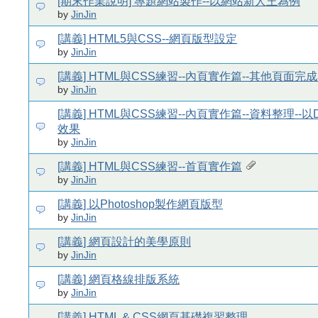
[期末作業說明] 專題網站製作--以網站新人王為例
by
JinJin
[講義] HTML5與CSS--網頁版型設定
by
JinJin
[講義] HTML與CSS練習--內頁實作篇--其他頁面完
by
JinJin
[講義] HTML與CSS練習--內頁實作篇--資料整理--
效果
by
JinJin
[講義] HTML與CSS練習--首頁實作篇
by
JinJin
[講義] 以Photoshop製作網頁版型
by
JinJin
[講義] 網頁設計的美學原則
by
JinJin
[講義] 網頁格線排版系統
by
JinJin
[講義] HTML & CSS網頁基礎複習整理