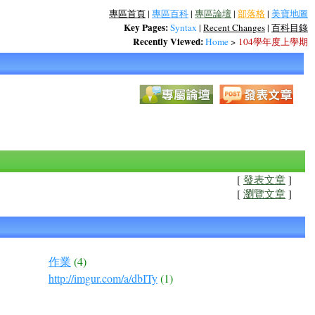
專區首頁
|
專區百科
|
專區論壇
|
部落格
|
美寶地圖
Key Pages:
Syntax
|
Recent Changes
|
百科目錄
Recently Viewed:
Home
>
104學年度上學期
[
發表文章
]
[
瀏覽文章
]
作業
(4)
http://imgur.com/a/dbITy
(1)