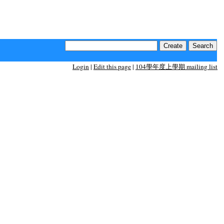
Login
|
Edit this page
|
104學年度上學期 mailing list