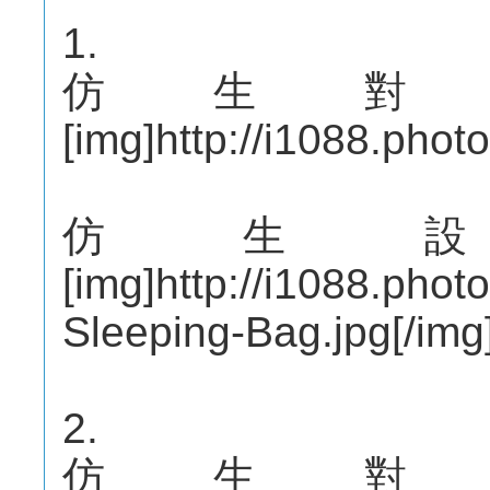
1.
仿生對
[img]http://i1088.ph
仿生
[img]http://i1088.pho
Sleeping-Bag.jpg[/img
2.
仿生對