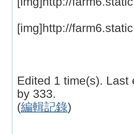
[img]http://farm6.sta
[img]http://farm6.stat
Edited 1 time(s). Last
by 333.
(
編輯記錄
)