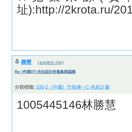
址):http://2krota.ru/20
勝慧
[
站內寄信 / PM
]
Re: [作業07] 仿生設計的蒐集與認識
分類標籤:
100-2《中國》竹視傳一C-色彩計畫
1005445146林勝慧