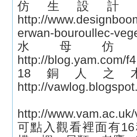
仿生設計
http://www.designboo
erwan-bouroullec-veget
水母仿
http://blog.yam.com/f
18銅人
http://vawlog.blogspo
http://www.vam.ac.uk
可點入觀看裡面有1