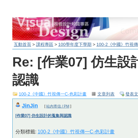
互動首頁
>
課程專區
>
100學年度下學期
>
100-2《中國》竹視
Re: [作業07] 仿
認識
100-2《中國》竹視傳一C-色彩計畫
文章列表
發表
JinJin
[
站內寄信 / PM
]
[作業07] 仿生設計的蒐集與認識
分類標籤:
100-2《中國》竹視傳一C-色彩計畫