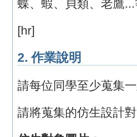
蝶、蝦、貝類、老鷹..
[hr]
2. 作業說明
請每位同學至少蒐集一
請將蒐集的仿生設計對