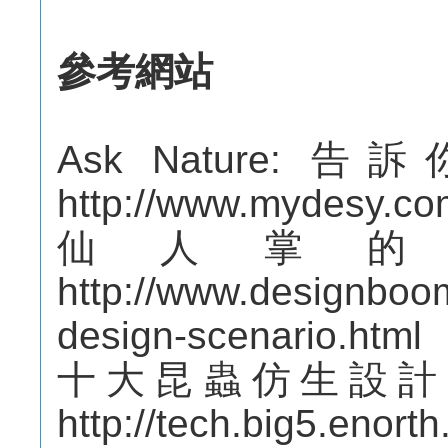
參考網站
Ask Nature
http://www.mydesy.co
仙人掌的
http://www.designboo
design-scenario.html
十大昆蟲仿生設計
http://tech.big5.enor