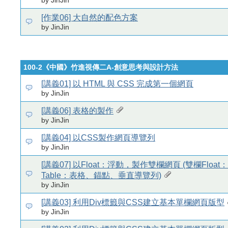
by JinJin
[作業06] 大自然的配色方案
by JinJin
100-2《中國》竹進視傳二A-創意思考與設計方法
[講義01] 以 HTML 與 CSS 完成第一個網頁
by JinJin
[講義06] 表格的製作
by JinJin
[講義04] 以CSS製作網頁導覽列
by JinJin
[講義07] 以Float：浮動，製作雙欄網頁 (雙欄Floa
Table：表格、錨點、垂直導覽列)
by JinJin
[講義03] 利用Div標籤與CSS建立基本單欄網頁版型
by JinJin