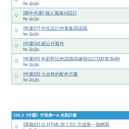
by
JinJin
[期中作業] 個人風格VI設計
by
JinJin
[作業07] 仿生設計的蒐集與認識
by
JinJin
[作業04] 紙公仔製作
by
JinJin
[作業05] 色彩對比的認識與練習(以CD封套為例)
by
JinJin
[作業06] 大自然的配色方案
by
JinJin
100-2《中國》竹視傳一A-色彩計畫
[講義01] 以 HTML 與 CSS 完成第一個網頁