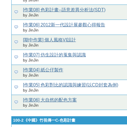
by JinJin
[作業08] 色彩計畫--語意差異分析法(SDT)
by JinJin
[作業06] 2012新一代設計展參觀心得報告
by JinJin
[期中作業] 個人風格VI設計
by JinJin
[作業07] 仿生設計的蒐集與認識
by JinJin
[作業04] 紙公仔製作
by JinJin
[作業05] 色彩對比的認識與練習(以CD封套為例)
by JinJin
[作業06] 大自然的配色方案
by JinJin
100-2《中國》竹視傳一C-色彩計畫