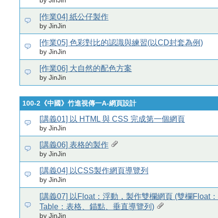
by JinJin
[作業04] 紙公仔製作
by JinJin
[作業05] 色彩對比的認識與練習(以CD封套為例)
by JinJin
[作業06] 大自然的配色方案
by JinJin
100-2《中國》竹進視傳一A-網頁設計
[講義01] 以 HTML 與 CSS 完成第一個網頁
by JinJin
[講義06] 表格的製作
by JinJin
[講義04] 以CSS製作網頁導覽列
by JinJin
[講義07] 以Float：浮動，製作雙欄網頁 (雙欄Floa
Table：表格、錨點、垂直導覽列)
by JinJin