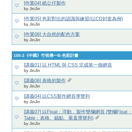
[作業04] 紙公仔製作
by JinJin
[作業05] 色彩對比的認識與練習(以CD封套為例)
by JinJin
[作業06] 大自然的配色方案
by JinJin
100-2《中國》竹視傳一B-色彩計畫
[講義01] 以 HTML 與 CSS 完成第一個網頁
by JinJin
[講義06] 表格的製作
by JinJin
[講義04] 以CSS製作網頁導覽列
by JinJin
[講義07] 以Float：浮動，製作雙欄網頁 (雙欄Floa
Table：表格、錨點、垂直導覽列)
by JinJin