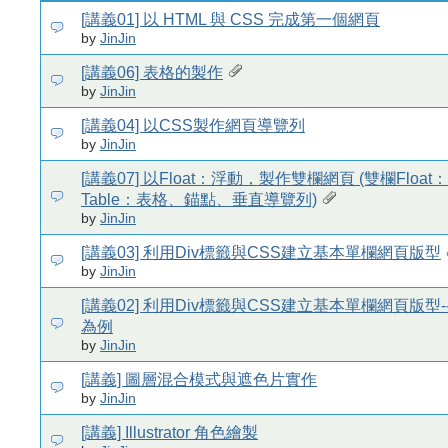
[講義01] 以 HTML 與 CSS 完成第一個網頁
by
JinJin
[講義06] 表格的製作
by
JinJin
[講義04] 以CSS製作網頁導覽列
by
JinJin
[講義07] 以Float：浮動，製作雙欄網頁 (雙欄Floa
Table：表格、錨點、垂直導覽列)
by
JinJin
[講義03] 利用Div標籤與CSS建立基本單欄網頁版型
by
JinJin
[講義02] 利用Div標籤與CSS建立基本單欄網頁版型
為例
by
JinJin
[講義] 圖層混合模式與遮色片實作
by
JinJin
[講義] Illustrator 角色繪製