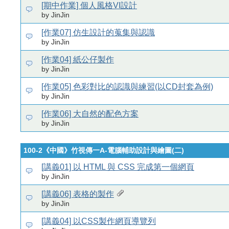
[期中作業] 個人風格VI設計
by JinJin
[作業07] 仿生設計的蒐集與認識
by JinJin
[作業04] 紙公仔製作
by JinJin
[作業05] 色彩對比的認識與練習(以CD封套為例)
by JinJin
[作業06] 大自然的配色方案
by JinJin
100-2《中國》竹視傳一A-電腦輔助設計與繪圖(二)
[講義01] 以 HTML 與 CSS 完成第一個網頁
by JinJin
[講義06] 表格的製作
by JinJin
[講義04] 以CSS製作網頁導覽列