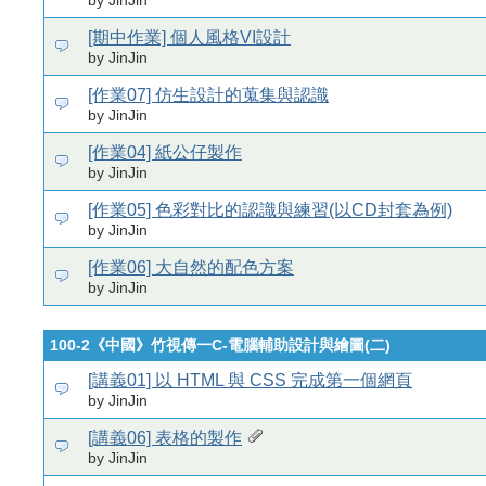
by JinJin
[期中作業] 個人風格VI設計
by JinJin
[作業07] 仿生設計的蒐集與認識
by JinJin
[作業04] 紙公仔製作
by JinJin
[作業05] 色彩對比的認識與練習(以CD封套為例)
by JinJin
[作業06] 大自然的配色方案
by JinJin
100-2《中國》竹視傳一C-電腦輔助設計與繪圖(二)
[講義01] 以 HTML 與 CSS 完成第一個網頁
by JinJin
[講義06] 表格的製作
by JinJin