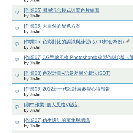
by JinJin
[作業05] 圖層混合模式與遮色片練習
by JinJin
[作業06] 大自然的配色方案
by JinJin
[作業05] 色彩對比的認識與練習(以CD封套為例)
by JinJin
[作業07] CG手繪風格-Photoshop線稿製作與Q版
by JinJin
[作業08] 色彩計畫--語意差異分析法(SDT)
by JinJin
[作業06] 2012新一代設計展參觀心得報告
by JinJin
[期中作業] 個人風格VI設計
by JinJin
[作業07] 仿生設計的蒐集與認識
by JinJin