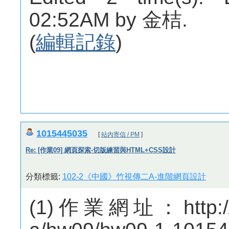
02:52AM by 金桔.
(
編輯記錄
)
1015445035
[
站內寄信 / PM
]
Re: [作業09] 網頁探索-切版練習與HTML+CSS設計
分類標籤:
102-2《中國》竹視傳二A-進階網頁設計
(1)作業網址：http://m