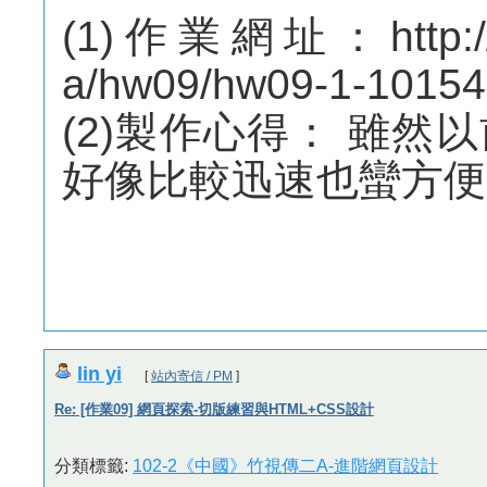
(1)作業網址：http://m
a/hw09/hw09-1-10154
(2)製作心得： 雖
好像比較迅速也蠻方便的
lin yi
[
站內寄信 / PM
]
Re: [作業09] 網頁探索-切版練習與HTML+CSS設計
分類標籤:
102-2《中國》竹視傳二A-進階網頁設計