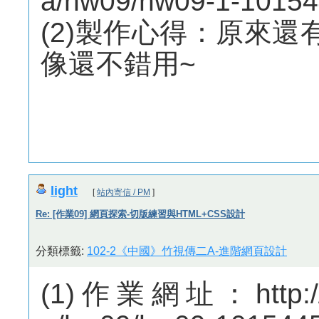
a/hw09/hw09-1-10154
(2)製作心得：原來還有
像還不錯用~
light
[
站內寄信 / PM
]
Re: [作業09] 網頁探索-切版練習與HTML+CSS設計
分類標籤:
102-2《中國》竹視傳二A-進階網頁設計
(1)作業網址：http://m