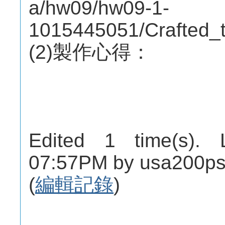
a/hw09/hw09-1-
1015445051/Crafted_t
(2)製作心得：
Edited 1 time(s). 
07:57PM by usa200ps
(
編輯記錄
)