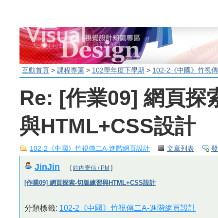
互動首頁
>
課程專區
>
102學年度下學期
>
102-2《中國》竹視
Re: [作業09] 網頁
與HTML+CSS設計
102-2《中國》竹視傳二A-進階網頁設計
文章列表
發
JinJin
[
站內寄信 / PM
]
[作業09] 網頁探索-切版練習與HTML+CSS設計
分類標籤:
102-2《中國》竹視傳二A-進階網頁設計