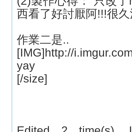
(2)製作心得： 只改了
西看了好討厭阿!!!很
作業二是..
[IMG]http://i.imgur.c
yay
[/size]
Edited 2 time(s). 