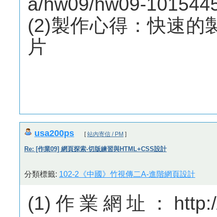
a/hw09/hw09-101544
(2)製作心得：快速
片
usa200ps
[
站內寄信 / PM
]
Re: [作業09] 網頁探索-切版練習與HTML+CSS設計
分類標籤:
102-2《中國》竹視傳二A-進階網頁設計
(1)作業網址：http://m