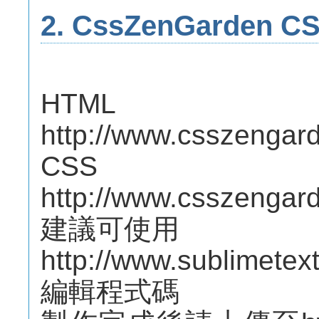
2. CssZenGarden
HT
http://www.csszengar
CS
http://www.csszengar
建議可使用
http://www.sublimetex
編輯程式碼