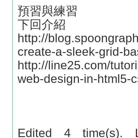
預習與練習
下回介紹
http://blog.spoongraph
create-a-sleek-grid-b
http://line25.com/tutor
web-design-in-html5-
Edited 4 time(s). 