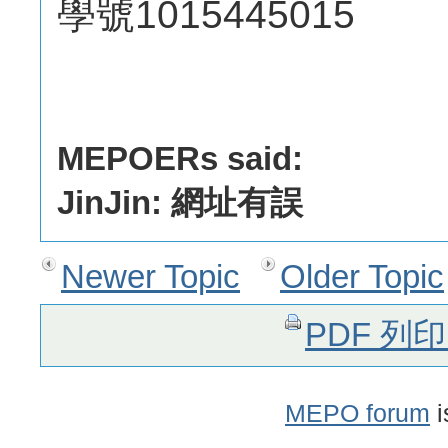
學號1015445015
MEPOERs said:
JinJin: 網址有誤
Newer Topic
Older Topic
PDF 列
MEPO forum
i