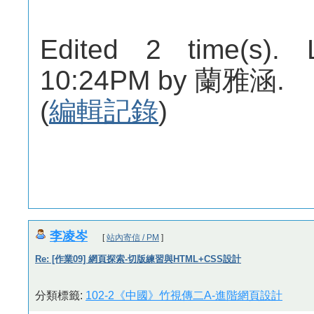
Edited 2 time(s). 
10:24PM by 蘭雅涵.
(
編輯記錄
)
李凌岑
[
站內寄信 / PM
]
Re: [作業09] 網頁探索-切版練習與HTML+CSS設計
分類標籤:
102-2《中國》竹視傳二A-進階網頁設計