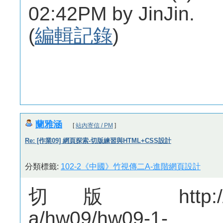
02:42PM by JinJin.
(
編輯記錄
)
蘭雅涵
[
站內寄信 / PM
]
Re: [作業09] 網頁探索-切版練習與HTML+CSS設計
分類標籤:
102-2《中國》竹視傳二A-進階網頁設計
切版 http://mepo
a/hw09/hw09-1-