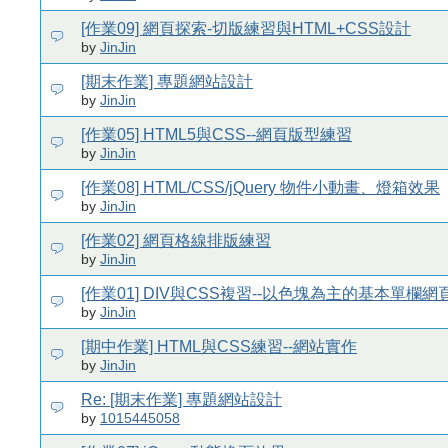
[作業09] 網頁探索-切版練習與HTML+CSS設計
by
JinJin
[期末作業] 專題網站設計
by
JinJin
[作業05] HTML5與CSS--網頁版型練習
by
JinJin
[作業08] HTML/CSS/jQuery 物件小動畫、燈箱效果
by
JinJin
[作業02] 網頁格線排版練習
by
JinJin
[作業01] DIV與CSS複習--以色塊為主的基本單欄
by
JinJin
[期中作業] HTML與CSS練習--網站實作
by
JinJin
Re: [期末作業] 專題網站設計
by
1015445058