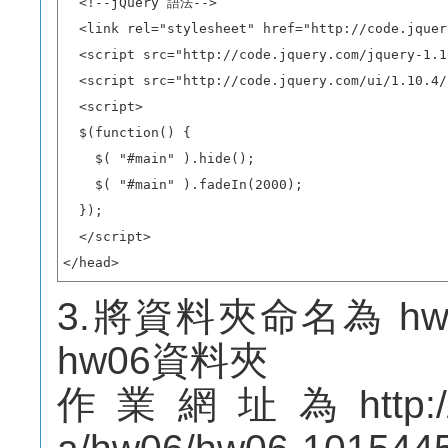
  <!--jQuery 語法-->

  <link rel="stylesheet" href="http://code.jquer
  <script src="http://code.jquery.com/jquery-1.1
  <script src="http://code.jquery.com/ui/1.10.4/
  <script>

  $(function() {

    $( "#main" ).hide();

    $( "#main" ).fadeIn(2000);

  });

  </script>

</head>
3.將資料夾命名為 h
hw06資料夾
作業網址為http://mep