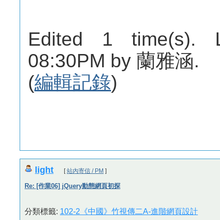
Edited 1 time(s). 
08:30PM by 蘭雅涵.
(
編輯記錄
)
light
[
站內寄信 / PM
]
Re: [作業06] jQuery動態網頁初探
分類標籤:
102-2《中國》竹視傳二A-進階網頁設計