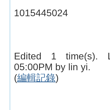
1015445024
Edited 1 time(s). 
05:00PM by lin yi.
(
編輯記錄
)