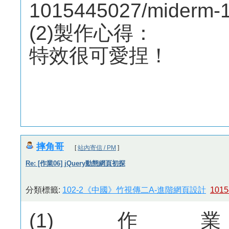
1015445027/miderm-1
(2)製作心得：
特效很可愛捏！
摔角哥
[
站內寄信 / PM
]
Re: [作業06] jQuery動態網頁初探
分類標籤:
102-2《中國》竹視傳二A-進階網頁設計
1015
(1)