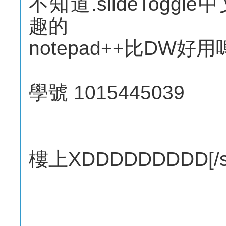
不知道.slideTogg
趣的
notepad++比DW好用
學號 1015445039
樓上XDDDDDDDDD[/si