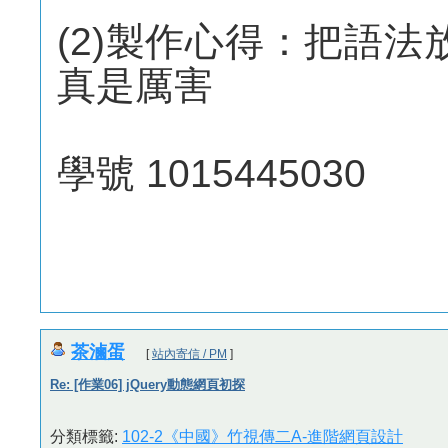
(2)製作心得：把語法放
真是厲害
學號 1015445030
茶滷蛋
[
站內寄信 / PM
]
Re: [作業06] jQuery動態網頁初探
分類標籤:
102-2《中國》竹視傳二A-進階網頁設計