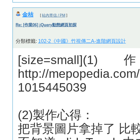
金桔
[
站內寄信 / PM
]
Re: [作業06] jQuery動態網頁初探
分類標籤:
102-2《中國》竹視傳二A-進階網頁設計
[size=sma
http://mepopedia.co
1015445039
(2)製作心得：
把背景圖片拿掉了 比