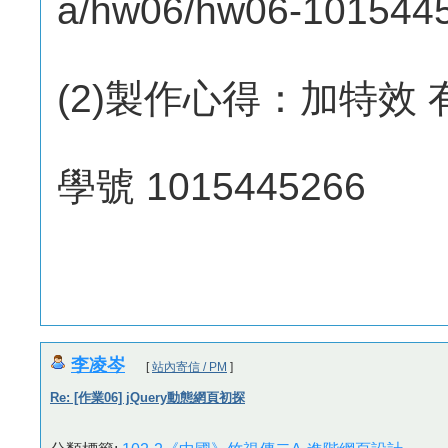
a/hw06/hw06-101544
(2)製作心得：加特效 有
學號 1015445266
李凌岑
[
站內寄信 / PM
]
Re: [作業06] jQuery動態網頁初探