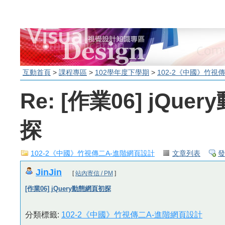
互動首頁
>
課程專區
>
102學年度下學期
>
102-2《中國》竹視
Re: [作業06] jQu
探
102-2《中國》竹視傳二A-進階網頁設計
文章列表
發
JinJin
[
站內寄信 / PM
]
[作業06] jQuery動態網頁初探
分類標籤:
102-2《中國》竹視傳二A-進階網頁設計