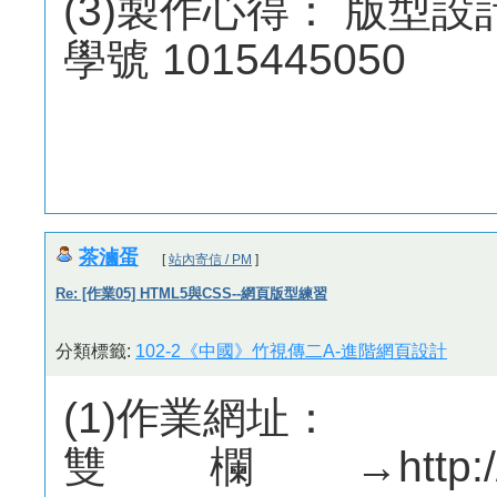
(3)製作心得： 版型
學號 1015445050
茶滷蛋
[
站內寄信 / PM
]
Re: [作業05] HTML5與CSS--網頁版型練習
分類標籤:
102-2《中國》竹視傳二A-進階網頁設計
(1)作業網址：
雙欄→http://mepo