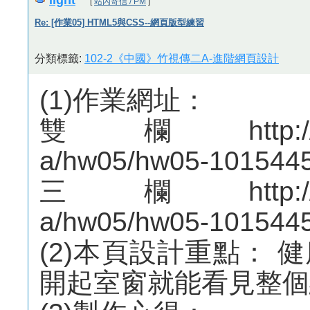
[
站內寄信 / PM
]
Re: [作業05] HTML5與CSS--網頁版型練習
分類標籤:
102-2《中國》竹視傳二A-進階網頁設計
(1)作業網址：
雙欄http://mepo
a/hw05/hw05-1015445
三欄http://mepo
a/hw05/hw05-1015445
(2)本頁設計重點：
開起室窗就能看見整個