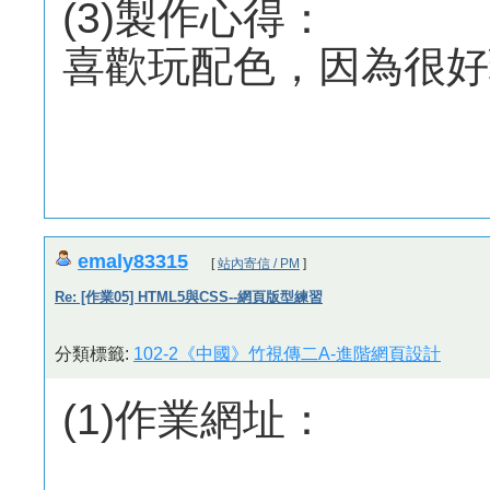
(3)製作心得：
喜歡玩配色，因為很好
emaly83315
[
站內寄信 / PM
]
Re: [作業05] HTML5與CSS--網頁版型練習
分類標籤:
102-2《中國》竹視傳二A-進階網頁設計
(1)作業網址：