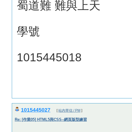
蜀道難 難與上天
學號
1015445018
1015445027
[
站內寄信 / PM
]
Re: [作業05] HTML5與CSS--網頁版型練習