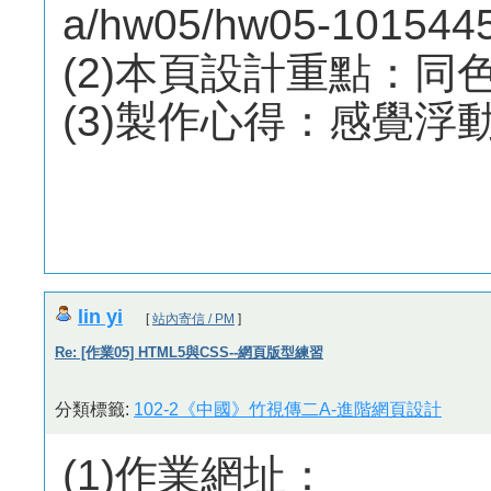
a/hw05/hw05-1015445
(2)本頁設計重點：同
(3)製作心得：感覺浮
lin yi
[
站內寄信 / PM
]
Re: [作業05] HTML5與CSS--網頁版型練習
分類標籤:
102-2《中國》竹視傳二A-進階網頁設計
(1)作業網址：