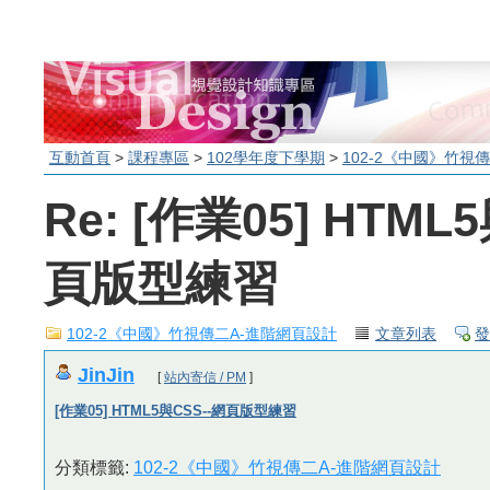
互動首頁
>
課程專區
>
102學年度下學期
>
102-2《中國》竹視
Re: [作業05] HTML
頁版型練習
102-2《中國》竹視傳二A-進階網頁設計
文章列表
發
JinJin
[
站內寄信 / PM
]
[作業05] HTML5與CSS--網頁版型練習
分類標籤:
102-2《中國》竹視傳二A-進階網頁設計