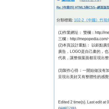
Re: [作業05] HTML5與CSS--網頁
分類標籤:
102-2《中國》竹
(1)作業網址： 雙欄：http://mepo
三欄：http://mepopedia.com/
(2)本頁設計重點： 以鉅點
廣告，LOGO是自己畫的，
代表，讓整個葉面都呈現出整
(3)製作心得：一開始做沒
呈現出美好又有整體性的感覺
Edited 2 time(s). Last edit 
(
編輯記錄
)