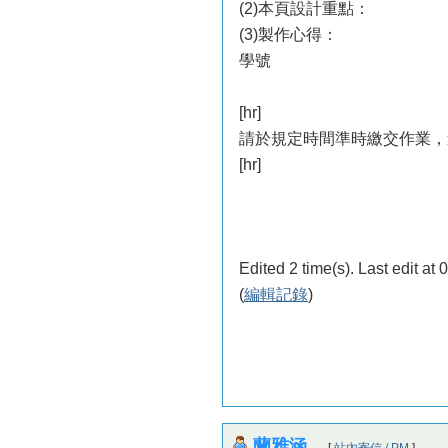
(2)本頁設計重點：
(3)製作心得：
學號
[hr]
請於規定時間準時繳交作業，
[hr]
Edited 2 time(s). Last edit a
(
編輯記錄
)
蘭雅涵
[
站內寄信 / PM
]