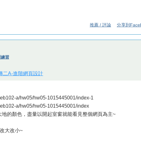
推薦 / 評論
分享到Face
版型練習
視傳二A-進階網頁設計
eb102-a/hw05/hw05-1015445001/index-1
eb102-a/hw05/hw05-1015445001/index
然大地的顏色，盡量以開起室窗就能看見整個網頁為主~
改大改小~