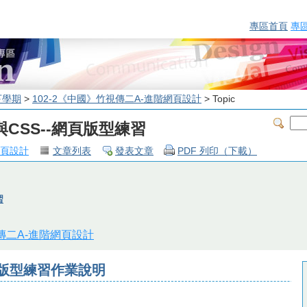
專區首頁
專
下學期
>
102-2《中國》竹視傳二A-進階網頁設計
> Topic
L5與CSS--網頁版型練習
網頁設計
文章列表
發表文章
PDF 列印（下載）
習
視傳二A-進階網頁設計
-網頁版型練習作業說明