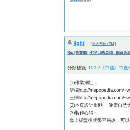
light
[
站內寄信 / PM
]
Re: [作業05] HTML5與CSS--網頁
分類標籤:
102-2《中國》竹
(1)作業網址：
雙欄http://mepopedia.com/~w
三欄http://mepopedia.com/~w
(2)本頁設計重點： 健康自
(3)製作心得：
套上板型後就很容易改，可以