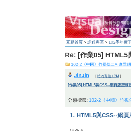
互動首頁
>
課程專區
>
102學年度
Re: [作業05] HTM
102-2《中國》竹視傳二A-進階
JinJin
[
站內寄信 / PM
]
[作業05] HTML5與CSS--網頁版型練
分類標籤:
102-2《中國》竹
1. HTML5與CSS-