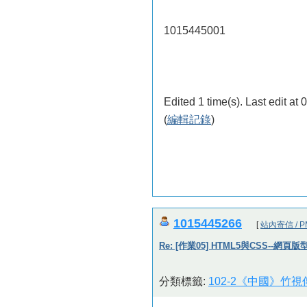
1015445001
Edited 1 time(s). Last edit at
(
編輯記錄
)
1015445266
[
站內寄信 / P
Re: [作業05] HTML5與CSS--網頁
分類標籤:
102-2《中國》竹