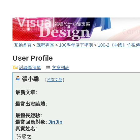
互動首頁
>
課程專區
>
100學年度下學期
>
100-2《中國》竹視
User Profile
討論區清單
文章列表
張小馨
[
所有文章
]
最新文章:
最常出沒論壇:
最擅長經驗:
最常回應對象:
JinJin
真實姓名:
張馨之