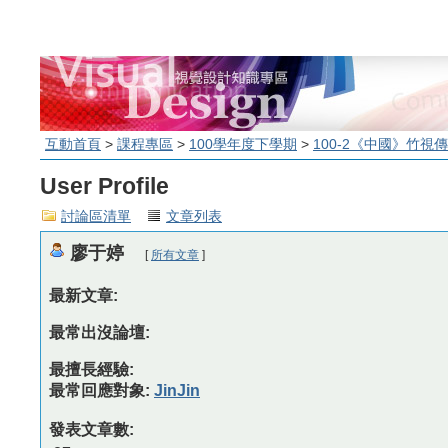
互動首頁
>
課程專區
>
100學年度下學期
>
100-2《中國》竹視
User Profile
討論區清單
文章列表
廖于婷
[
所有文章
]
最新文章:
最常出沒論壇:
最擅長經驗:
最常回應對象:
JinJin
發表文章數: