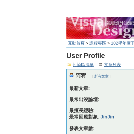
互動首頁
>
課程專區
>
102學年度
User Profile
討論區清單
文章列表
阿宥
[
所有文章
]
最新文章:
最常出沒論壇:
最擅長經驗:
最常回應對象:
JinJin
發表文章數: