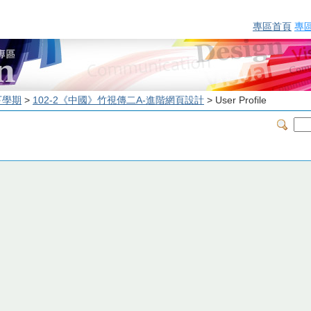
專區首頁
專
下學期
>
102-2《中國》竹視傳二A-進階網頁設計
> User Profile