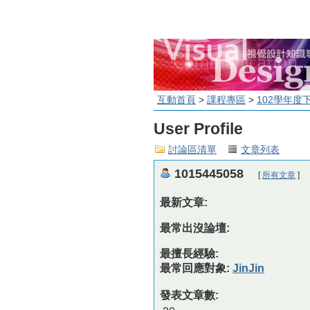
互動首頁
>
課程專區
>
102學年度
User Profile
討論區清單
文章列表
1015445058
[
所有文章
]
最新文章:
最常出沒論壇:
最擅長經驗:
最常回應對象:
JinJin
發表文章數: