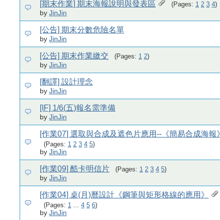
[期末作業] 期末海報說明與發表區
(Pages:
1
2
3
4
)
by
JinJin
[公告] 期末分數危險名單
by
JinJin
[公告] 期末作業繳交
(Pages:
1
2
)
by
JinJin
[翻譯] 設計理念
by
JinJin
[IF] 1/6(五)報名需準備
by
JinJin
[作業07] 選取與合成及遮色片應用--《簡易合成海報
(Pages:
1
2
3
4
5
)
by
JinJin
[作業09] 酷卡明信片
(Pages:
1
2
3
4
5
)
by
JinJin
[作業04] 桌(月)曆設計《鋼筆與矩形格線的應用》
(Pages:
1
...
4
5
6
)
by
JinJin