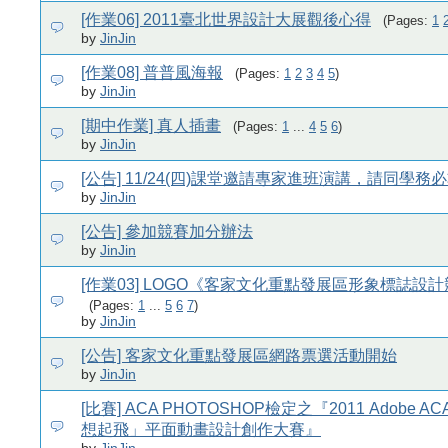
[作業06] 2011臺北世界設計大展觀後心得
(Pages:
1
by
JinJin
[作業08] 普普風海報
(Pages:
1
2
3
4
5
)
by
JinJin
[期中作業] 真人插畫
(Pages:
1
...
4
5
6
)
by
JinJin
[公告] 11/24(四)課堂邀請專家進班演講，請同學務
by
JinJin
[公告] 參加競賽加分辦法
by
JinJin
[作業03] LOGO《客家文化重點發展區形象標誌設
(Pages:
1
...
5
6
7
)
by
JinJin
[公告] 客家文化重點發展區網路票選活動開始
by
JinJin
[比賽] ACA PHOTOSHOP檢定之『2011 Adobe 
想起飛」平面動畫設計創作大賽』