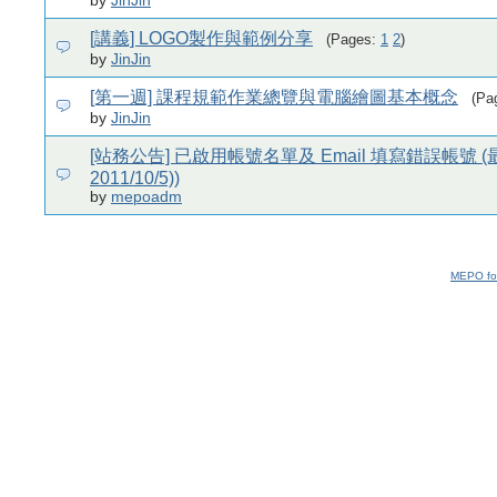
by
JinJin
[講義] LOGO製作與範例分享
(Pages:
1
2
)
by
JinJin
[第一週] 課程規範作業總覽與電腦繪圖基本概念
(Pa
by
JinJin
[站務公告] 已啟用帳號名單及 Email 填寫錯誤帳號 
2011/10/5))
by
mepoadm
MEPO fo