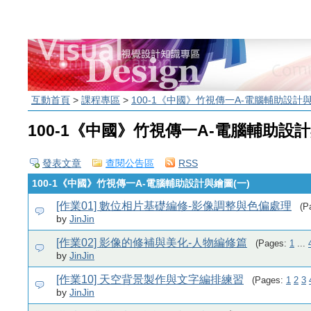
互動首頁
>
課程專區
>
100-1《中國》竹視傳一A-電腦輔助設計與
100-1《中國》竹視傳一A-電腦輔助設計
發表文章
查閱公告區
RSS
100-1《中國》竹視傳一A-電腦輔助設計與繪圖(一)
[作業01] 數位相片基礎編修-影像調整與色偏處理
(P
by
JinJin
[作業02] 影像的修補與美化-人物編修篇
(Pages:
1
...
by
JinJin
[作業10] 天空背景製作與文字編排練習
(Pages:
1
2
3
by
JinJin