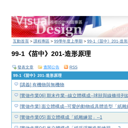
互動首頁
>
課程專區
>
99學年度上學期
>
99-1《苗中》201-造
99-1《苗中》201-造形原理
發表文章
查閱公告
RSS
99-1《苗中》201-造形原理
[講義] 有機物與無機物
[實做作業06] 期末作業--線立體構成--球狀與線條排
[實做作業] 面立體構成--可愛的動物或具體造型「紙雕練
[實做作業05] 面立體構成「紙雕練習」--1