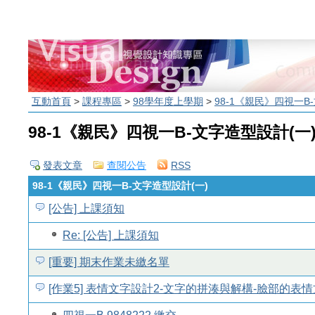
互動首頁
>
課程專區
>
98學年度上學期
>
98-1《親民》四視一B
98-1《親民》四視一B-文字造型設計(一
發表文章
查閱公告
RSS
98-1《親民》四視一B-文字造型設計(一)
[公告] 上課須知
Re: [公告] 上課須知
[重要] 期末作業未繳名單
[作業5] 表情文字設計2-文字的拼湊與解構-臉部的表