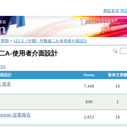
專區首頁
專
下學期
>
111-2《中國》竹數媒二A-使用者介面設計
媒二A-使用者介面設計
RSS
介面設計
Views
發表文章
線上發表
7,448
19
649
1
esign 提案報告
2,813
18