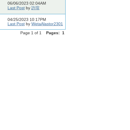
06/06/2023 02:04AM
Last Post
by
許瑄
04/25/2023 10:17PM
Last Post
by
WetaAlastor2301
Page 1 of 1
Pages:
1