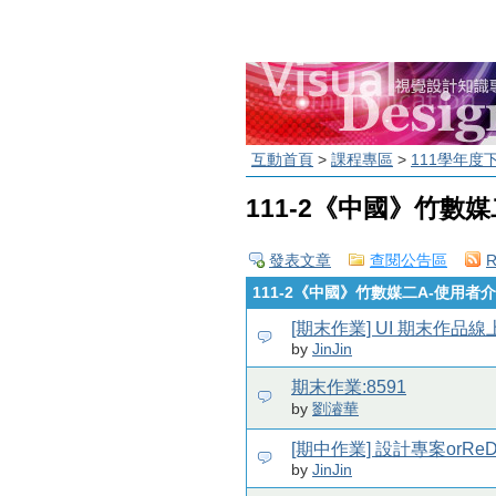
互動首頁
>
課程專區
>
111學年度
111-2《中國》竹數
發表文章
查閱公告區
111-2《中國》竹數媒二A-使用者
[期末作業] UI 期末作品
by
JinJin
期末作業:8591
by
劉濬華
[期中作業] 設計專案orReD
by
JinJin