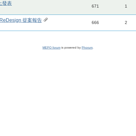
線上發表
671
1
ReDesign 提案報告
666
2
MEPO forum
is powered by
Phorum
.