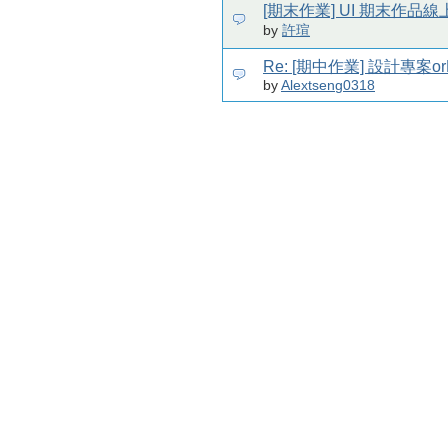
[期末作業] UI 期末作品
by
許瑄
Re: [期中作業] 設計專案or
by
Alextseng0318