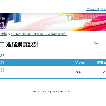
專區首頁
專
下學期
>
110-2《中國》竹視傳二-進階網頁設計
傳二-進階網頁設計
RSS
設計
Views
發表
設計
8,483
2
MEPO forum
is powered by
Phorum
.