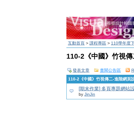
互動首頁
>
課程專區
>
110學年度
110-2《中國》竹視
發表文章
查閱公告區
110-2《中國》竹視傳二-進階網頁
[期末作業] 多頁專題網站
by
JinJin