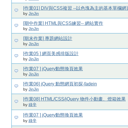
[作業01] DIV與CSS複習 --以色塊為主的基本單欄
by
JinJin
[期中作業] HTML與CSS練習-- 網站實作
by
JinJin
[期末作業] 專題網站設計
by
JinJin
[作業05 ] 網頁美感排版設計
by
JinJin
[作業07 ] jQuery動態換頁效果
by
JinJin
[作業06] jQuery 動態網頁初探-fadein
by
JinJin
[作業08] HTML/CSS/jQuery 物件小動畫、燈箱效果
by
綠辛
[作業07 ] jQuery動態換頁效果
by
綠辛