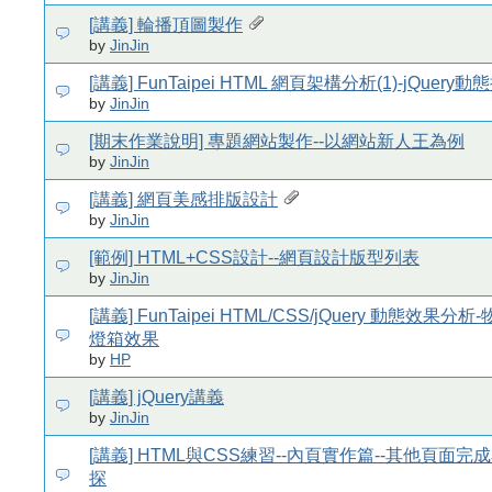
[講義] 輪播頂圖製作
by
JinJin
[講義] FunTaipei HTML 網頁架構分析(1)-jQuer
by
JinJin
[期末作業說明] 專題網站製作--以網站新人王為例
by
JinJin
[講義] 網頁美感排版設計
by
JinJin
[範例] HTML+CSS設計--網頁設計版型列表
by
JinJin
[講義] FunTaipei HTML/CSS/jQuery 動態效果
燈箱效果
by
HP
[講義] jQuery講義
by
JinJin
[講義] HTML與CSS練習--內頁實作篇--其他頁面完
探