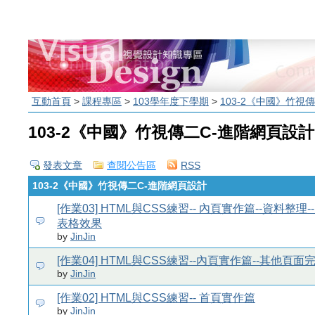
互動首頁
>
課程專區
>
103學年度下學期
>
103-2《中國》竹視
103-2《中國》竹視傳二C-進階網頁設計
發表文章
查閱公告區
RSS
103-2《中國》竹視傳二C-進階網頁設計
[作業03] HTML與CSS練習-- 內頁實作篇--資料整理-
表格效果
by
JinJin
[作業04] HTML與CSS練習--內頁實作篇--其他頁面
by
JinJin
[作業02] HTML與CSS練習-- 首頁實作篇
by
JinJin