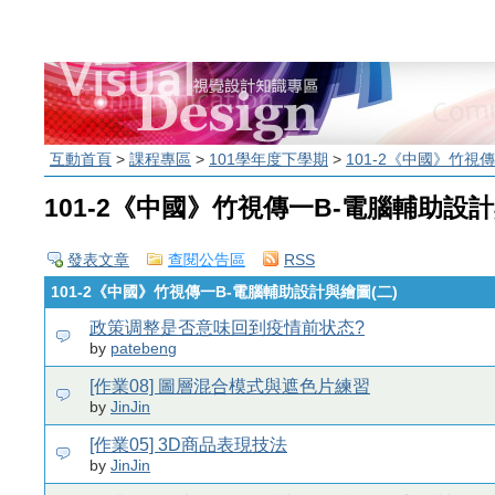
互動首頁
>
課程專區
>
101學年度下學期
>
101-2《中國》竹視
101-2《中國》竹視傳一B-電腦輔助設計
發表文章
查閱公告區
RSS
101-2《中國》竹視傳一B-電腦輔助設計與繪圖(二)
政策调整是否意味回到疫情前状态?
by
patebeng
[作業08] 圖層混合模式與遮色片練習
by
JinJin
[作業05] 3D商品表現技法
by
JinJin