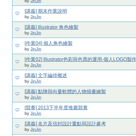
by
JinJin
[講義] 期末作業說明
by
JinJin
[講義] Illustrator 角色繪製
by
JinJin
[作業04] 個人角色繪製
by
JinJin
[作業02] Illustrator色彩與色票的運用-個人LOGO製
by
JinJin
[講義] 文字編排概述
by
JinJin
[講義] 點陣與向量軟體的人物插畫繪製
by
JinJin
[競賽] 2013下半年度推薦競賽
by
JinJin
[講義] 名片及信封設計重點與設計參考
by
JinJin