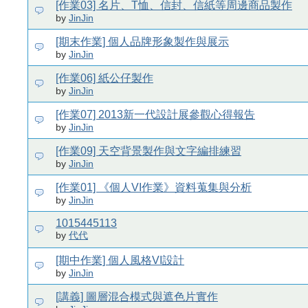
[作業03] 名片、T恤、信封、信紙等周邊商品製作
by
JinJin
[期末作業] 個人品牌形象製作與展示
by
JinJin
[作業06] 紙公仔製作
by
JinJin
[作業07] 2013新一代設計展參觀心得報告
by
JinJin
[作業09] 天空背景製作與文字編排練習
by
JinJin
[作業01] 《個人VI作業》資料蒐集與分析
by
JinJin
1015445113
by
代代
[期中作業] 個人風格VI設計
by
JinJin
[講義] 圖層混合模式與遮色片實作