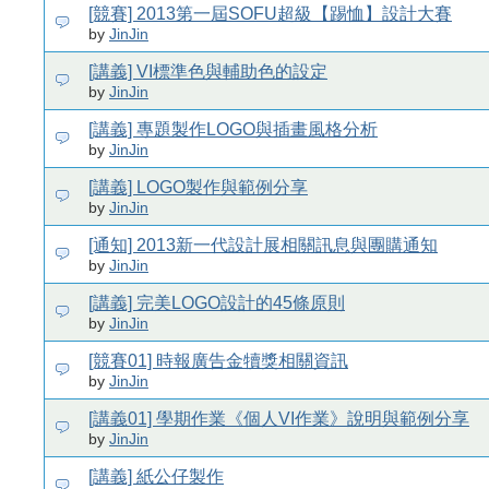
[競賽] 2013第一屆SOFU超級【踢恤】設計大賽
by
JinJin
[講義] VI標準色與輔助色的設定
by
JinJin
[講義] 專題製作LOGO與插畫風格分析
by
JinJin
[講義] LOGO製作與範例分享
by
JinJin
[通知] 2013新一代設計展相關訊息與團購通知
by
JinJin
[講義] 完美LOGO設計的45條原則
by
JinJin
[競賽01] 時報廣告金犢獎相關資訊
by
JinJin
[講義01] 學期作業《個人VI作業》說明與範例分享
by
JinJin
[講義] 紙公仔製作