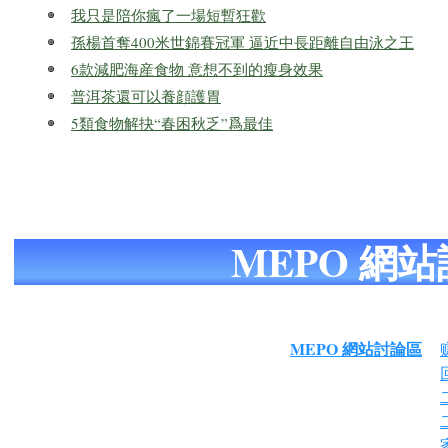
我只是陪你瘋了一場短暫狂歡
孫楊首奪400米世錦賽冠軍 逼近中長距離自由泳之王
6款減肥海産食物 意想不到的瘦身效果
普洱茶還可以養顔護胃
5類食物解抉“春困秋乏”爲最佳
MEPO 網
MEPO 網站討論區