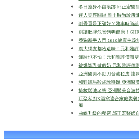
冬日瘦身不留痕跡 邱正宏醫
迷人笑容關鍵 雅丰時尚診所
削骨還是正顎好？雅丰時尚診
別讓肥胖危害狗狗健康！GH
養狗新手入門 GHR健康主
廣大網友都哈這味！元和雅評
卸妝也不怕！元和雅評價讚雙
被爆隆乳做假奶 元和雅評價
亞洲醫美不動刀音波拉皮 讓
和難纏馬鞍袋說掰掰 亞洲醫
搶救鬆弛老態 亞洲醫美音波
玩聚私廚X酒窩適合家庭聚餐
廳
曲線升級的秘密 邱正宏醫師