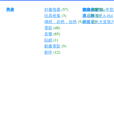
興趣
好書推薦
(57)
海洋的記憶--半
紀錄片
古典音樂
Tony
散文
(19)
(1)
(77)
(4)
玩具收集
(3)
底—阿海兄A-Hai
久石讓
诗
(15)
(2)
偶然，必然，自然
(5)
超級星光大道第
寓言
(2)
電影
(48)
音樂
(85)
貼紙
(1)
動畫電影
(5)
創作
(12)