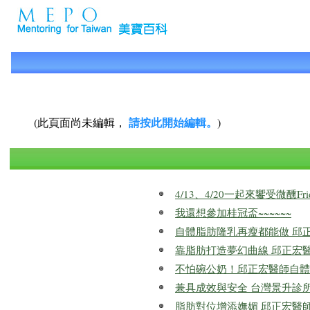
請按此開始編輯。
(此頁面尚未編輯，
)
4/13、4/20一起來饗受微醺Frida
我還想參加桂冠盃~~~~~~
自體脂肪隆乳再瘦都能做 邱
靠脂肪打造夢幻曲線 邱正宏
不怕碗公奶！邱正宏醫師自體
兼具成效與安全 台灣景升診
脂肪對位增添嫵媚 邱正宏醫