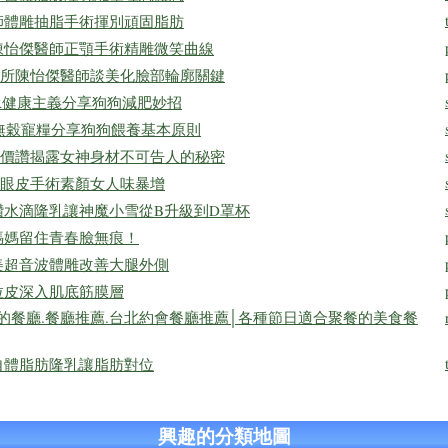
師體雕抽脂手術揮別頑固脂肪
陳怡傑醫師正顎手術精雕微笑曲線
所陳怡傑醫師談美化臉部輪廓關鍵
R健康主義分享狗狗減肥妙招
義無穀寵糧分享狗狗餵養基本原則
價讚揭露女神身材不可告人的秘密
眼皮手術素顏女人味暴增
讚水滴隆乳讓神魔小雪從B升級到D罩杯
媽媽留住青春臉無痕！
美超音波體雕改善大腿外側
拉皮深入肌底筋膜層
的餐廳.餐廳推薦.台北約會餐廳推薦│各種節日適合聚餐的美食餐
自體脂肪隆乳讓脂肪對位
興趣的分類地圖