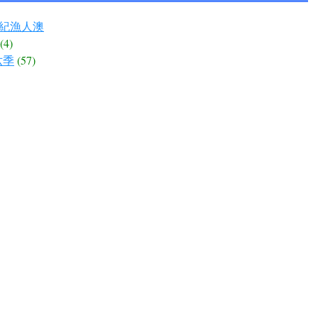
世紀漁人澳
(4)
六季
(57)