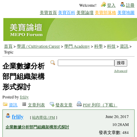
Welcome!
登入
註冊
美寶首頁
美寶百科
美寶論壇
美寶部落格
美寶地圖
首頁
>
學涯 / Cultivation Career
>
學門 Academy
>
科學
>
科技
>
資訊
>
Topic
企業數據分析
Advanced
部門組織架構
形式探討
Posted by
frlily
資訊
文章列表
發表文章
PDF 列印（下載）
frlily
June 20, 2017
[
站內寄信 / PM
]
10:28AM
企業數據分析部門組織架構形式探討
發表文章數: 484