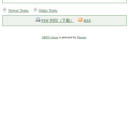
Newer Topic
Older Topic
PDF 列印（下載）
RSS
MEPO forum
is powered by
Phorum
.