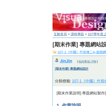
互動首頁
>
課程專區
>
107學年度
[期末作業] 專題網站
107-1《中國》竹視傳二A-進階
JinJin
[
站內寄信 / PM
]
[期末作業] 專題網站設計
分類標籤:
107-1《中國》竹
[期末作業說明] 專題網站製作[h
1. 作業說明