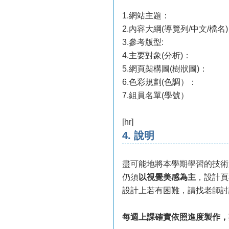
1.網站主題：
2.內容大綱(導覽列/中文/檔名
3.參考版型:
4.主要對象(分析)：
5.網頁架構圖(樹狀圖)：
6.色彩規劃(色調）：
7.組員名單(學號）
[hr]
4. 說明
盡可能地將本學期學習的技術
仍須
以視覺美感為主
，設計頁
設計上若有困難，請找老師討
每週上課確實依照進度製作，