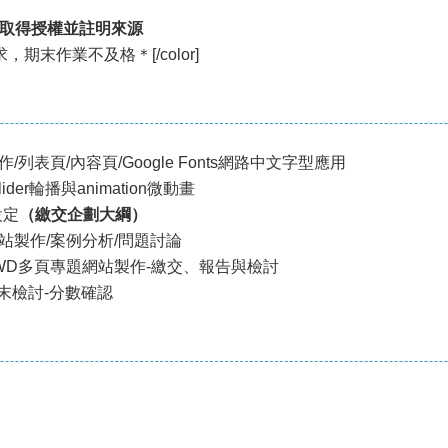
取得授權並註明來源
要求，期末作業不及格＊[/color]
/列表頁/內容頁/Google Fonts網路中文字型應用
der輪播與animation微動畫
設定
（繳交企劃大綱）
網站製作/案例分析/問題討論
/RWD多頁專題網站製作-繳交、報告與檢討
期末檢討-分數確認