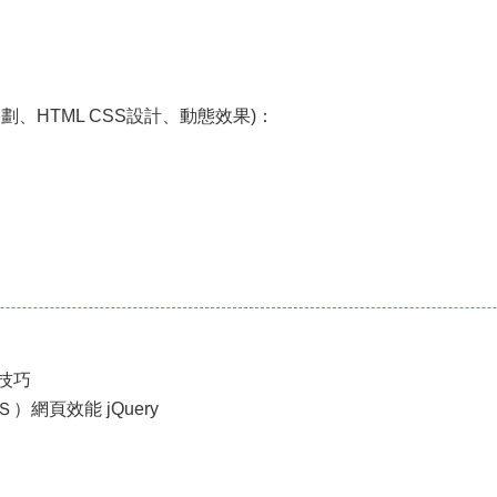
劃、HTML CSS設計、動態效果)：
技巧
網頁效能 jQuery