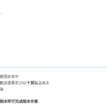
)：
應用於其中
數請盡量至少以
十頁以上
為主
論
期末即可完成期末作業