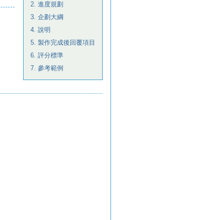
2. 進度規劃
3. 企劃大綱
4. 說明
5. 製作完成後回覆項目
6. 評分標準
7. 參考範例