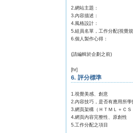
2.網站主題：
3.內容描述：
4.風格設計：
5.組員名單，工作分配(視覺規
6.個人製作心得：
(請編輯於企劃之前)
[hr]
6. 評分標準
1.視覺美感、創意
2.內容技巧，是否有應用所學
3.網頁架構（ＨＴＭＬ＋ＣＳＳ）
4.網頁內容完整性、原創性
5.工作分配之項目