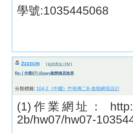
學號:1035445068
2zzzcm
[
站內寄信 / PM
]
Re: [ 作業07] jQuery動態換頁效果
分類標籤:
104-2《中國》竹視傳二B-進階網頁設計
(1)作業網址： http://m
2b/hw07/hw07-10354