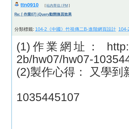
ttn0910
[
站內寄信 / PM
]
Re: [ 作業07] jQuery動態換頁效果
分類標籤:
104-2《中國》竹視傳二B-進階網頁設計
10
(1)作業網址： http://m
2b/hw07/hw07-10354
(2)製作心得： 又學
1035445107