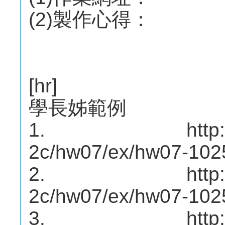
(2)製作心得：
[hr]
學長姊範例
1. http://mepo
2c/hw07/ex/hw07-102
2. http://mepo
2c/hw07/ex/hw07-102
3. http://mepo