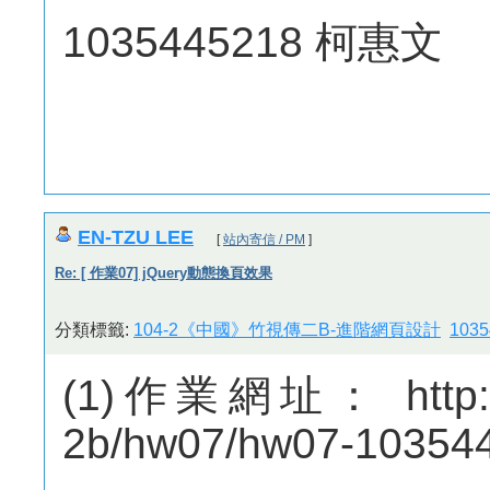
1035445218 柯惠文
EN-TZU LEE
[
站內寄信 / PM
]
Re: [ 作業07] jQuery動態換頁效果
分類標籤:
104-2《中國》竹視傳二B-進階網頁設計
103
(1)作業網址： http://m
2b/hw07/hw07-10354