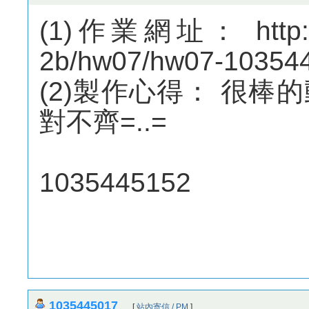
(1)作業網址： http://m
2b/hw07/hw07-10354
(2)製作心得： 很
對不齊=..=
1035445152
1035445017
[
站內寄信 / PM
]