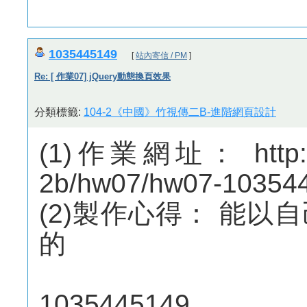
1035445149
[
站內寄信 / PM
]
Re: [ 作業07] jQuery動態換頁效果
分類標籤:
104-2《中國》竹視傳二B-進階網頁設計
(1)作業網址： http://m
2b/hw07/hw07-10354
(2)製作心得： 能
的
1035445149