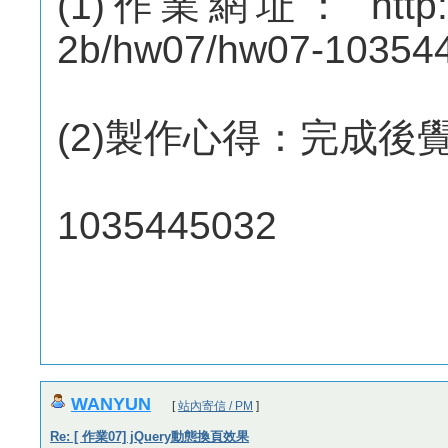
(1)作業網址： http://m
2b/hw07/hw07-10354
(2)製作心得：完成
1035445032
WANYUN
[
站內寄信 / PM
]
Re: [ 作業07] jQuery動態換頁效果