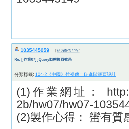
1035445059
[
站內寄信 / PM
]
Re: [ 作業07] jQuery動態換頁效果
分類標籤:
104-2《中國》竹視傳二B-進階網頁設計
(1)作業網址： http://m
2b/hw07/hw07-10354
(2)製作心得： 蠻有質