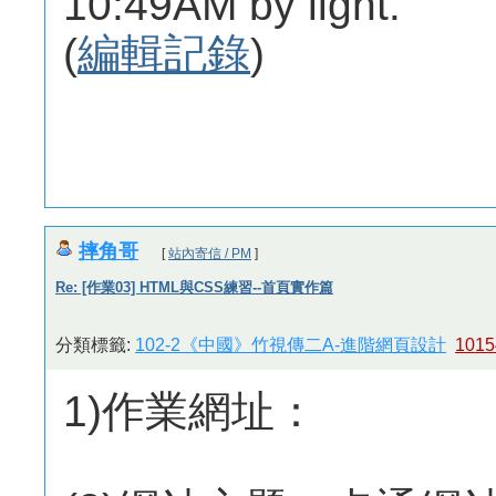
10:49AM by light.
(
編輯記錄
)
摔角哥
[
站內寄信 / PM
]
Re: [作業03] HTML與CSS練習--首頁實作篇
分類標籤:
102-2《中國》竹視傳二A-進階網頁設計
1015
1)作業網址：