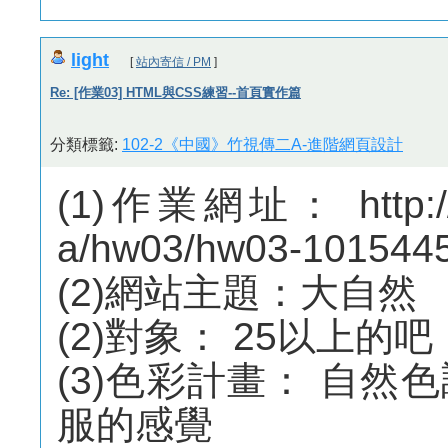
light
[
站內寄信 / PM
]
Re: [作業03] HTML與CSS練習--首頁實作篇
分類標籤:
102-2《中國》竹視傳二A-進階網頁設計
(1)作業網址： http://m
a/hw03/hw03-101544
(2)網站主題：大自然
(2)對象： 25以上的吧
(3)色彩計畫： 自
服的感覺