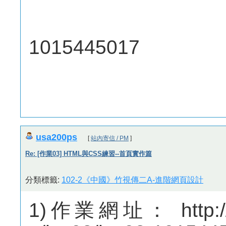
1015445017
usa200ps
[
站內寄信 / PM
]
Re: [作業03] HTML與CSS練習--首頁實作篇
分類標籤:
102-2《中國》竹視傳二A-進階網頁設計
1)作業網址： http://m