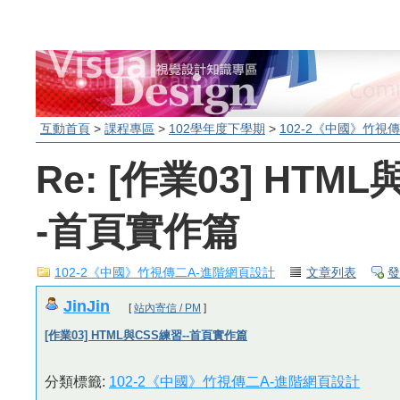
互動首頁
>
課程專區
>
102學年度下學期
>
102-2《中國》竹視
Re: [作業03] HTM
-首頁實作篇
102-2《中國》竹視傳二A-進階網頁設計
文章列表
發
JinJin
[
站內寄信 / PM
]
[作業03] HTML與CSS練習--首頁實作篇
分類標籤:
102-2《中國》竹視傳二A-進階網頁設計