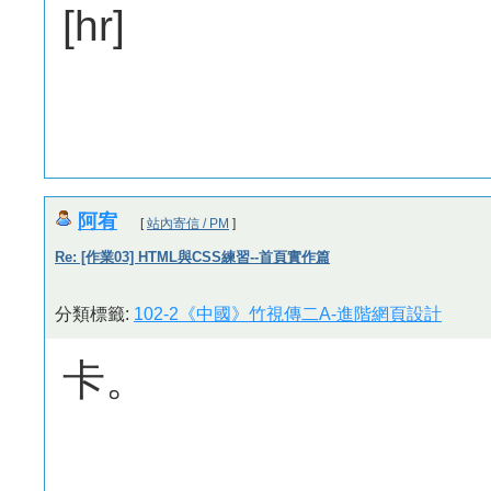
[hr]
阿宥
[
站內寄信 / PM
]
Re: [作業03] HTML與CSS練習--首頁實作篇
分類標籤:
102-2《中國》竹視傳二A-進階網頁設計
卡。