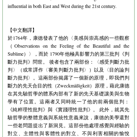
influential in both East and West during the 21st century.
【中文翻譯】
於1764年，康德發表了他的〈美感與崇高感的一些觀察
（Observations on the Feeling of the Beautiful and the
Sublime）〉，而於 1790年他極具影響力的第三批判《判
斷力批判》問世。 後者包含了兩部份：〈感受判斷力批
判〉（或常譯作〈審美判斷力批判〉）以及〈目的論判
斷力批判〉。這兩部份揭露了一個新的原理，即我們判
斷力的先天合目的性（Zweckmäßigkeit）原理，藉此康德
在其先驗哲學的體系內部有了新的先天基礎讓美與生物
學有了位置。這兩者又同時統一了他的前兩個批判：
《純粹理性批判》與《實踐理性批判》。 此外，就其先
驗哲學的整體意義與系統性意義來說，康德的美學還對
一些老問題提出了新洞見。這部份他處理感覺與經驗的
對立、主體性與客體性的對立、不與利害相關的愉悅