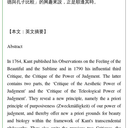
德與孔子比較」的興趣來說，正是順逢其時。
【本文：英文摘要】
Abstract
In 1764, Kant published his Observations on the Feeling of the
Beautiful and the Sublime and in 1790 his influential third
Critique, the Critique of the Power of Judgment. The latter
contains two parts, the ‘Critique of the Aesthetic Power of
Judgment’ and the ‘Critique of the Teleological Power of
Judgment’. They reveal a new principle, namely the a priori
principle of purposiveness (Zweckmäßigkeit) of our power of
judgment, and thereby offer new a priori grounds for beauty
and biology within the framework of Kant's transcendental
philosophy. They also unite the previous two Critiques, the