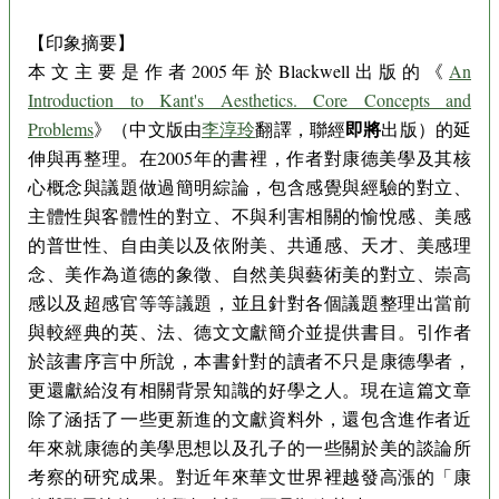
【印象摘要】
本文主要是作者2005年於Blackwell出版的《
An
Introduction to Kant's Aesthetics. Core Concepts and
即將
Problems
》（中文版由
李淳玲
翻譯，聯經
出版）的延
伸與再整理。在2005年的書裡，作者對康德美學及其核
心概念與議題做過簡明綜論，包含感覺與經驗的對立、
主體性與客體性的對立、不與利害相關的愉悅感、美感
的普世性、自由美以及依附美、共通感、天才、美感理
念、美作為道德的象徵、自然美與藝術美的對立、崇高
感以及超感官等等議題，並且針對各個議題整理出當前
與較經典的英、法、德文文獻簡介並提供書目。引作者
於該書序言中所說，本書針對的讀者不只是康德學者，
更還獻給沒有相關背景知識的好學之人。現在這篇文章
除了涵括了一些更新進的文獻資料外，還包含進作者近
年來就康德的美學思想以及孔子的一些關於美的談論所
考察的研究成果。對近年來華文世界裡越發高漲的「康