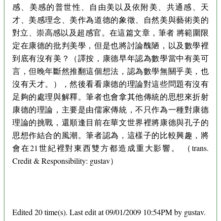
感、美感的普世性、自由美以及依附美、共通感、天
才、美感理念、美作為道德的象徵、自然美與藝術美的
對立、崇高感以及超感官。在這篇文章，筆者 將範圍限
定在康德的批判美學，但是也將討論醜陋，以及數學裡
到底有沒有美？（譯按，康德早年認為數學當中有美可
言，但晚年斷然推翻這個想法，認為數學無關乎美，也
沒有天才。），然後看看康德的理論對這些問題有沒有
足夠的處理與解釋。筆者也會拿其他傳統的思想來折射
康德的理論，主要是由儒家傳統，不只作為一種對康德
理論的挑戰，還順逢目前在華文世界裡將康德與孔子的
思想作結合的風潮。筆者認為，這樣子的比較興趣，將
會在21世紀裡對東西雙方都造成重大影響。 （trans.
Credit & Responsibility: gustav）
Edited 20 time(s). Last edit at 09/01/2009 10:54PM by gustav.