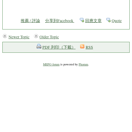
推薦 / 評論
分享到Facebook
回應文章
Quote
Newer Topic
Older Topic
PDF 列印（下載）
RSS
MEPO forum
is powered by
Phorum
.