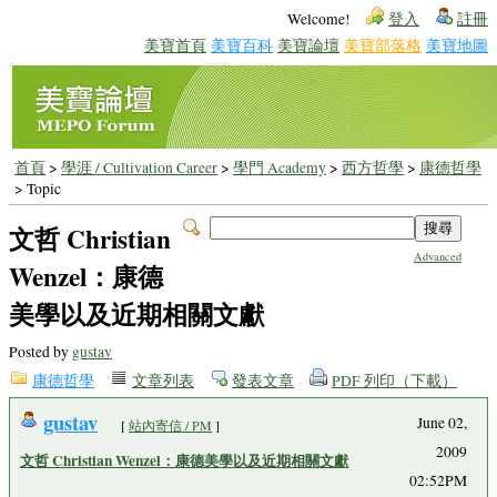
Welcome!
登入
註冊
美寶首頁
美寶百科
美寶論壇
美寶部落格
美寶地圖
首頁
>
學涯 / Cultivation Career
>
學門 Academy
>
西方哲學
>
康德哲學
> Topic
文哲 Christian
Advanced
Wenzel：康德
美學以及近期相關文獻
Posted by
gustav
康德哲學
文章列表
發表文章
PDF 列印（下載）
gustav
June 02,
[
站內寄信 / PM
]
2009
文哲 Christian Wenzel：康德美學以及近期相關文獻
02:52PM