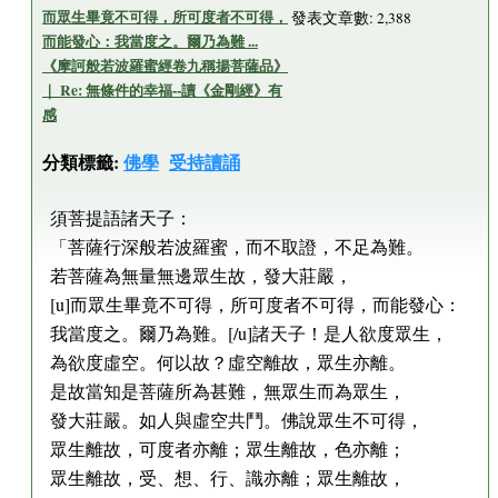
而眾生畢竟不可得，所可度者不可得，
發表文章數: 2,388
而能發心：我當度之。爾乃為難 ...
《摩訶般若波羅蜜經卷九稱揚菩薩品》
｜ Re: 無條件的幸福--讀《金剛經》有
感
分類標籤:
佛學
受持讀誦
須菩提語諸天子：
「菩薩行深般若波羅蜜，而不取證，不足為難。
若菩薩為無量無邊眾生故，發大莊嚴，
[u]而眾生畢竟不可得，所可度者不可得，而能發心：
我當度之。爾乃為難。[/u]諸天子！是人欲度眾生，
為欲度虛空。何以故？虛空離故，眾生亦離。
是故當知是菩薩所為甚難，無眾生而為眾生，
發大莊嚴。如人與虛空共鬥。佛說眾生不可得，
眾生離故，可度者亦離；眾生離故，色亦離；
眾生離故，受、想、行、識亦離；眾生離故，