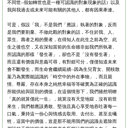
不同世--假如轉世也是一種可認識的對象現象的話）以及
我與我過去或未來可能有關的其他人，都有因果牽連。
可是，假設「我」不是我們「應該」執著的對象，反而
是我們要割棄、不做此觀的對象的話，不住於我、人、
眾生、壽者之相的覺者，在得知人在此生之前為空、此
生之後也空，又在深知當前的生命雖非如我們所執著、
所認識的那樣「發生著」，卻也不是「沒有發生著」，
而且還有價值與意義可尋，有對錯可分，僅僅知道未來
會不斷發生，而生命會繼續延續--因為生兒育女、開枝散
葉乃為實際能認識的「時空中的外在事物」，而且親
情、尊嚴、存在本身之純然幸福等等確實為正確的認識
所能供給與區別的價值，在這個情形下，我們雖然明瞭
「真的就算僅此一生」，就算沒有天堂地獄，沒有前世
來生，我們都應該勇敢、堅強且真心享受地吞吐著每一
口氣，秉持這一份心與情感去取用、去付出、甚至去犧
牲，這當中的價值，豈是那不能用我們的認識去遮除而