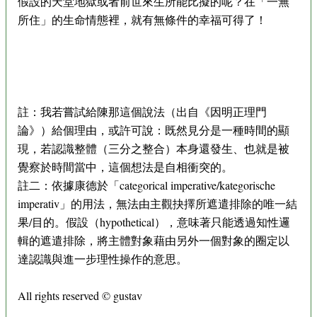
假設的天堂地獄或者前世來生所能比擬的呢？在「一無
所住」的生命情態裡，就有無條件的幸福可得了！
註：我若嘗試給陳那這個說法（出自《因明正理門
論》）給個理由，或許可說：既然見分是一種時間的顯
現，若認識整體（三分之整合）本身還發生、也就是被
覺察於時間當中，這個想法是自相衝突的。
註二：依據康德於「categorical imperative/kategorische
imperativ」的用法，無法由主觀抉擇所遮遣排除的唯一結
果/目的。假設（hypothetical），意味著只能透過知性邏
輯的遮遣排除，將主體對象藉由另外一個對象的圈定以
達認識與進一步理性操作的意思。
All rights reserved © gustav