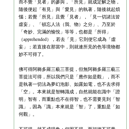
而不覺「見者」的參與，「所見」就成定解之物，
隨後便起「有見」與「愛見」的執著，隨後就起煩
惱；若覺「所見」且覺「見者」，「見一切諸法皆
虛妄」、「頓忘人法（我、物）之分」、乃至於
「奇妙、完滿的愉悅」等等，也都是「所得」
（apprehended），若去「見」它則使它成為「虛
妄」；若直接在那當中，則就連所見的色等境物都
妙不可得了。
佛可得阿耨多羅三藐三菩提，但無阿耨多羅三藐三
菩提法可得，所以我們只是「應作如是觀」，而不
是執著一切法為夢幻泡影、如露如電，也不去求得
「空」。本來就是智轉識成，自然就能在識中「證
明」智有，而重點也不在得智，也不需要見到「智
識」，因為「識」本來就是「智」了，重點是「如
何觀」。
不可得，就不成現象；但因不得，而福德不可量。