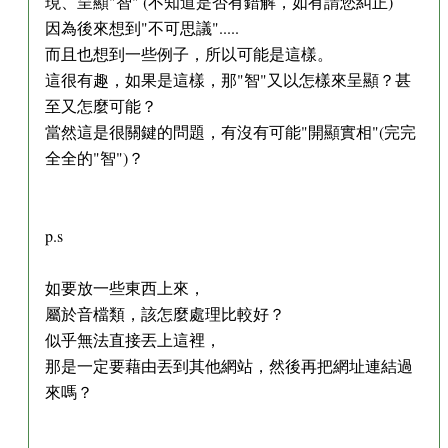
現、呈顯"智" (不知道是否有錯解，如有請您糾正)
因為後來想到"不可思議".....
而且也想到一些例子，所以可能是這樣。
這很有趣，如果是這樣，那"智"又以怎樣來呈顯？甚
至又怎麼可能？
當然這是很關鍵的問題，有沒有可能"開顯實相"(完完
全全的"智")？
p.s
如要放一些東西上來，
屬於音檔類，該怎麼處理比較好？
似乎無法直接丟上這裡，
那是一定要藉由丟到其他網站，然後再把網址連結過
來嗎？