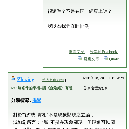
很遠嗎？不是在同一網頁上嗎？
我以為我們在瞎扯淡
推薦文章
分享到Facebook
回應文章
Quote
Zhixing
March 18, 2011 10:13PM
[
站內寄信 / PM
]
Re: 無條件的幸福--讀《金剛經》有感
發表文章數: 9
分類標籤:
佛學
對於"智"或"實相"不是現象顯現之立論，
誠如您所言： "智"不是在現象顯現；但現象可以顯