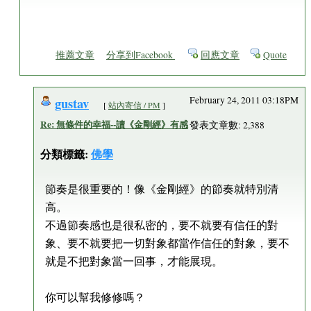
推薦文章
分享到Facebook
回應文章
Quote
gustav
February 24, 2011 03:18PM
[
站內寄信 / PM
]
Re: 無條件的幸福--讀《金剛經》有感
發表文章數: 2,388
分類標籤:
佛學
節奏是很重要的！像《金剛經》的節奏就特別清
高。
不過節奏感也是很私密的，要不就要有信任的對
象、要不就要把一切對象都當作信任的對象，要不
就是不把對象當一回事，才能展現。
你可以幫我修修嗎？