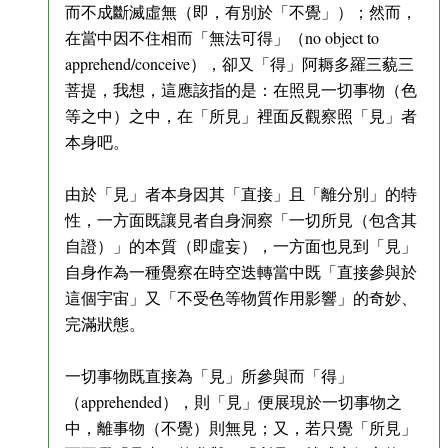
而不成斷滅虛無（即，有別於「不覺」）；然而，
在當中因不住相而「無法可得」（no object to
apprehend/conceive），卻又「得」阿耨多羅三藐三
菩提，我想，這應該指的是：在照見一切事物（色
等之中）之中，在「所見」裡面反觀察照「見」者
本身吧。
由於「見」者本身因其「直接」且「離分別」的特
性，一方面既讓見者自身洞察「一切所見（包含其
自證）」的本質（即虛妄），一方面也見到「見」
自身作為一種覺察在時空迭轉當中既「直接參與於
這個宇宙」又「不受色等物質作用影響」的奇妙、
完滿狀態。
一切事物既直接為「見」所參與而「得」
（apprehended），則「見」便展現於一切事物之
中，離事物（不覺）則無見；又，若只覺「所見」