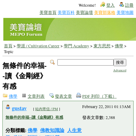
Welcome!
登入
註冊
美寶首頁
美寶百科
美寶論壇
美寶部落格
美寶地圖
首頁
>
學涯 / Cultivation Career
>
學門 Academy
>
東方思想
>
佛學
>
Topic
無條件的幸福-
Advanced
-讀《金剛經》
有感
佛學
文章列表
發表文章
PDF 列印（下載）
gustav
February 22, 2011 01:13AM
[
站內寄信 / PM
]
無條件的幸福--讀《金剛經》有感
發表文章數: 2,388
分類標籤:
佛學
佛教知識論
人生意