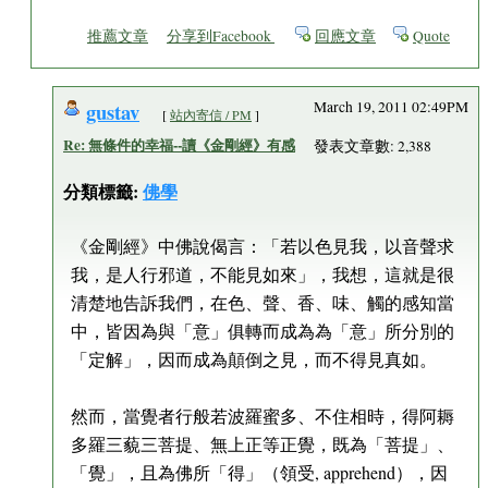
推薦文章
分享到Facebook
回應文章
Quote
gustav
March 19, 2011 02:49PM
[
站內寄信 / PM
]
Re: 無條件的幸福--讀《金剛經》有感
發表文章數: 2,388
分類標籤:
佛學
《金剛經》中佛說偈言：「若以色見我，以音聲求
我，是人行邪道，不能見如來」，我想，這就是很
清楚地告訴我們，在色、聲、香、味、觸的感知當
中，皆因為與「意」俱轉而成為為「意」所分別的
「定解」，因而成為顛倒之見，而不得見真如。
然而，當覺者行般若波羅蜜多、不住相時，得阿耨
多羅三藐三菩提、無上正等正覺，既為「菩提」、
「覺」，且為佛所「得」（領受, apprehend），因