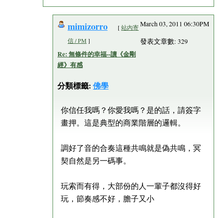
mimizorro
March 03, 2011 06:30PM
[
站內寄
信 / PM
]
發表文章數: 329
Re: 無條件的幸福--讀《金剛
經》有感
分類標籤:
佛學
你信任我嗎？你愛我嗎？是的話，請簽字
畫押。這是典型的商業階層的邏輯。
調好了音的合奏這種共鳴就是偽共鳴，冥
契自然是另一碼事。
玩索而有得，大部份的人一輩子都沒得好
玩，節奏感不好，膽子又小