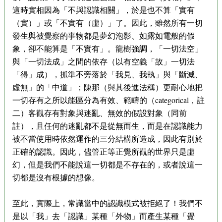
這時實相因為「不與認識相關」，於是也不算「實有
（實）」或「不實有（虛）」了。因此，雖然所有一切
發生與被覺察的事物都是夢幻泡影、如露如電般的假
象，卻不能算是「不實有」。龍樹強調，「一切法空」
與「一切法成」之間的依存（以有空義「故」一切法
「得」成），抓準不旁落於「我見、我執」與「斷滅、
虛無」的「中道」；陳那（與其後進法稱）更耐心地把
一切存有之所以能區分為有效、範疇的（categorical，註
二）客觀存有對象與迷亂、無效的假設對象（同前
註），且任何的迷亂都不是從無而生，而是在認識能力
被不當使用時依然運作的三分結構所造成，因此有別於
正確的認識。因此，儘管正等正覺所觀的世界只是虛
幻，但是我們不能說這一切都是不存在的，或者說這一
切都是沒有根據的想像。
至此，實際上，常識當中的認識模式被拒絕了！我們不
是以「我」去「認識」某種「外物」而產生某種「覺