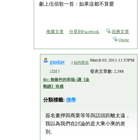
獻上伍佰歌一首：如果這都不算愛
推薦文章
分享到Facebook
回應文章
Quote
gustav
March 03, 2011 11:53PM
[
站內寄信
/ PM
]
發表文章數: 2,388
Re: 無條件的幸福--讀《金
剛經》有感
分類標籤:
佛學
簽名畫押與商業等等與話頭距離太遠，
我以為我們在討論的是大乘小乘的差
別。