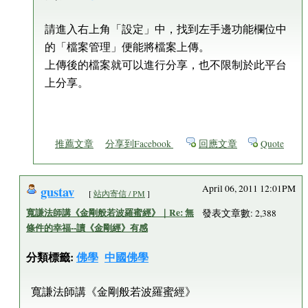
請進入右上角「設定」中，找到左手邊功能欄位中
的「檔案管理」便能將檔案上傳。
上傳後的檔案就可以進行分享，也不限制於此平台
上分享。
推薦文章
分享到Facebook
回應文章
Quote
gustav
April 06, 2011 12:01PM
[
站內寄信 / PM
]
寬謙法師講《金剛般若波羅蜜經》｜Re: 無
發表文章數: 2,388
條件的幸福--讀《金剛經》有感
分類標籤:
佛學
中國佛學
寬謙法師講《金剛般若波羅蜜經》