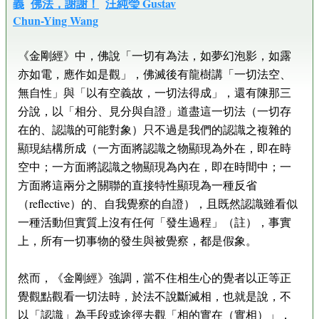
義
佛法，謝謝！
汪純瑩 Gustav
Chun-Ying Wang
《金剛經》中，佛說「一切有為法，如夢幻泡影，如露
亦如電，應作如是觀」，佛滅後有龍樹講「一切法空、
無自性」與「以有空義故，一切法得成」，還有陳那三
分說，以「相分、見分與自證」道盡這一切法（一切存
在的、認識的可能對象）只不過是我們的認識之複雜的
顯現結構所成（一方面將認識之物顯現為外在，即在時
空中；一方面將認識之物顯現為內在，即在時間中；一
方面將這兩分之關聯的直接特性顯現為一種反省
（reflective）的、自我覺察的自證），且既然認識雖看似
一種活動但實質上沒有任何「發生過程」（註），事實
上，所有一切事物的發生與被覺察，都是假象。
然而，《金剛經》強調，當不住相生心的覺者以正等正
覺觀點觀看一切法時，於法不說斷滅相，也就是說，不
以「認識」為手段或途徑去觀「相的實在（實相）」，