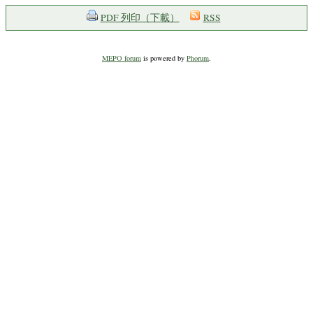
PDF 列印（下載）
RSS
MEPO forum
is powered by
Phorum
.