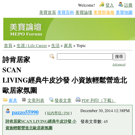
Welcome!
登入
註冊
美寶首頁
美寶百科
美寶論壇
美寶部落格
美寶地圖
首頁
>
生涯 / Life Career
>
生活
>
家具
> Topic
詩肯居家
Advanced
SCAN
LIVING經典牛皮沙發 小資族輕鬆營造北
歐居家氛圍
家具
文章列表
發表文章
PDF 列印（下載）
pazzo55990
December 30, 2014 12:38PM
[
站內寄信 / PM
]
詩肯居家SCAN LIVING經典牛皮沙發 小
發表文章數: 45
資族輕鬆營造北歐居家氛圍