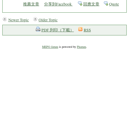
推薦文章
分享到Facebook
回應文章
Quote
Newer Topic
Older Topic
PDF 列印（下載）
RSS
MEPO forum
is powered by
Phorum
.