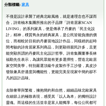
分類標籤:
家具
不僅是設計承襲了經典北歐風格，就是連理念也不謀而
合，詩肯柚木集團所推出的子品牌「詩肯居家SCAN
LIVING」的系列家具，便是傳承了丹麥的「民主化設
計」精神，樸質雋永的經典家具，是公民皆能負擔的價
位，而相較於目前的丹麥當地設計作品，同樣經的起時
間考驗的詩肯居家系列商品，則更顯得親民許多，且更
能突顯所謂的丹麥民主化設計哲學。詩肯集團董事長林
福勤先生表示，為讓民眾能有更多選擇性，營造北歐居
家空間美學，特別嚴選頂級牛皮製作手工沙發，真皮沙
發除兼具舒適度與機能性，更能完美呈現家中簡約卻不
凡的設計品味。
去除奢華與繁複，擁抱簡約和自然，細細品味北歐家具
在細節上的極致表現，感受其「以人為本」的獨特設計
靈魂。而這樣的生活並非是富人能獨享，每位公民都可