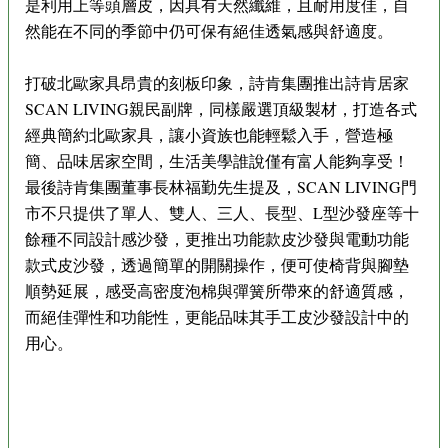
是利用上等頭層皮，因具有天然纖維，且耐用度佳，自
然能在不同的季節中仍可保有絕佳透氣感與舒適度。
打破北歐家具昂貴的刻板印象，詩肯集團推出詩肯居家
SCAN LIVING親民副牌，同樣嚴選頂級製材，打造各式
經典簡約北歐家具，讓小資族也能輕鬆入手，營造極
簡、品味居家空間，生活美學誰說僅有富人能夠享受！
最後詩肯集團董事長林福勤先生提及，SCAN LIVING門
市不只提供了單人、雙人、三人、長型、L型沙發座等十
餘種不同設計感沙發，更推出功能款皮沙發與電動功能
款式皮沙發，透過簡單的開關操作，便可使椅背與腳墊
順勢延展，感受高密度泡棉與彈簧所帶來的舒適質感，
而絕佳彈性和功能性，更能品味其手工皮沙發設計中的
用心。