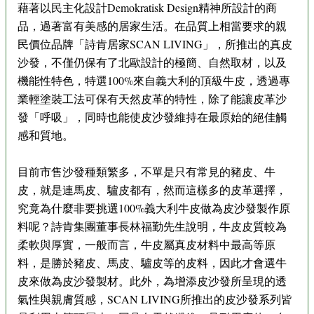
藉著以民主化設計Demokratisk Design精神所設計的商
品，過著富有美感的居家生活。在品質上相當要求的親
民價位品牌「詩肯居家SCAN LIVING」，所推出的真皮
沙發，不僅仍保有了北歐設計的極簡、自然取材，以及
機能性特色，特選100%來自義大利的頂級牛皮，透過專
業輕塗裝工法可保有天然皮革的特性，除了能讓皮革沙
發「呼吸」，同時也能使皮沙發維持在最原始的絕佳觸
感和質地。
目前市售沙發種類繁多，不單是只有常見的豬皮、牛
皮，就是連馬皮、驢皮都有，然而這樣多的皮革選擇，
究竟為什麼非要挑選100%義大利牛皮做為皮沙發製作原
料呢？詩肯集團董事長林福勤先生說明，牛皮皮質較為
柔軟與厚實，一般而言，牛皮屬真皮材料中最高等原
料，是勝於豬皮、馬皮、驢皮等的皮料，因此才會選牛
皮來做為皮沙發製材。此外，為增添皮沙發所呈現的透
氣性與親膚質感，SCAN LIVING所推出的皮沙發系列皆