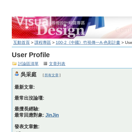
互動首頁
>
課程專區
>
100-2《中國》竹視傳一A-色彩計畫
> User
User Profile
討論區清單
文章列表
吳采庭
[
所有文章
]
最新文章:
最常出沒論壇:
最擅長經驗:
最常回應對象:
JinJin
發表文章數: