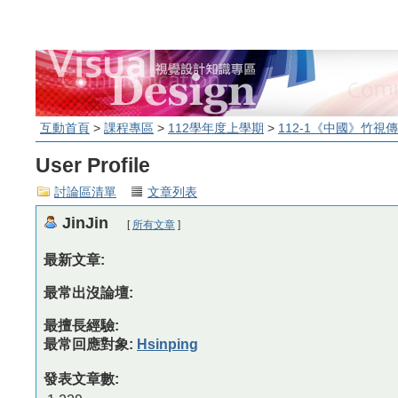
互動首頁
>
課程專區
>
112學年度上學期
>
112-1《中國》竹視
User Profile
討論區清單
文章列表
JinJin
[
所有文章
]
最新文章:
最常出沒論壇:
最擅長經驗:
最常回應對象:
Hsinping
發表文章數: