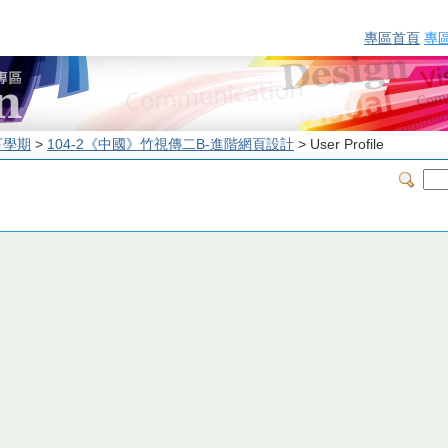
專區首頁
專
下學期
>
104-2《中國》竹視傳二B-進階網頁設計
> User Profile