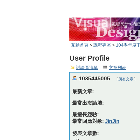
互動首頁
>
課程專區
>
104學年度
User Profile
討論區清單
文章列表
1035445005
[
所有文章
]
最新文章:
最常出沒論壇:
最擅長經驗:
最常回應對象:
JinJin
發表文章數: