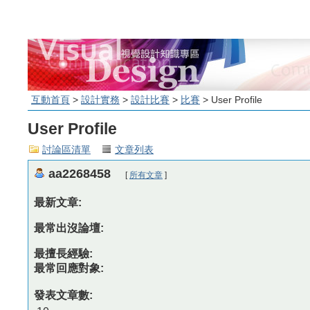
互動首頁
>
設計實務
>
設計比賽
>
比賽
> User Profile
User Profile
討論區清單
文章列表
aa2268458
[
所有文章
]
最新文章:
最常出沒論壇:
最擅長經驗:
最常回應對象:
發表文章數: