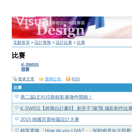
互動首頁
>
設計實務
>
設計比賽
>
比賽
比賽
K-SWISS
競賽
發表文章
查閱公告
RSS
比賽
第二屆LEXUS新銳影展徵件開跑！
K-SWISS【經典白計畫II】 創意不“攝”限 攝影創作
2015 德國百靈校園設計大賽
精英電腦 「How do you LIVA? 」- 90秒創意短片競