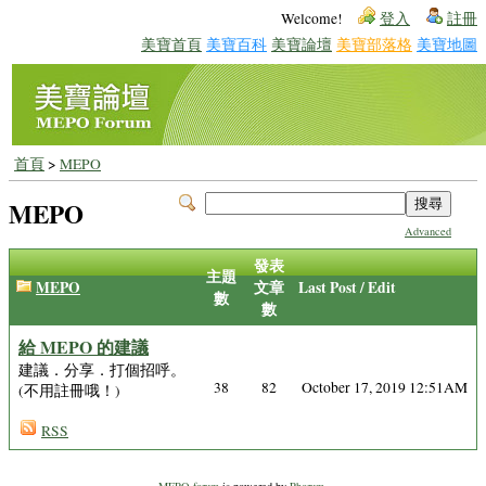
Welcome!
登入
註冊
美寶首頁
美寶百科
美寶論壇
美寶部落格
美寶地圖
首頁
>
MEPO
MEPO
Advanced
發表
主題
MEPO
文章
Last Post / Edit
數
數
給 MEPO 的建議
建議．分享．打個招呼。
38
82
October 17, 2019 12:51AM
(不用註冊哦！)
RSS